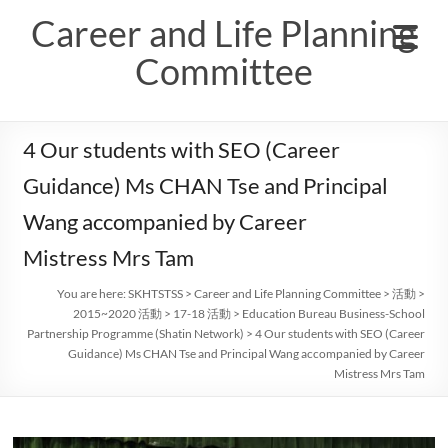
Skip
Career and Life Planning
to
content
Committee
4 Our students with SEO (Career
Guidance) Ms CHAN Tse and Principal
Wang accompanied by Career
Mistress Mrs Tam
You are here:
SKHTSTSS
>
Career and Life Planning Committee
>
活動
>
2015~2020 活動
>
17-18 活動
>
Education Bureau Business-School
Partnership Programme (Shatin Network)
>
4 Our students with SEO (Career
Guidance) Ms CHAN Tse and Principal Wang accompanied by Career
Mistress Mrs Tam