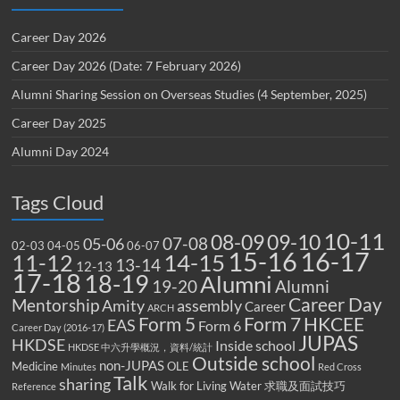
Career Day 2026
Career Day 2026 (Date: 7 February 2026)
Alumni Sharing Session on Overseas Studies (4 September, 2025)
Career Day 2025
Alumni Day 2024
Tags Cloud
10-11
08-09
09-10
07-08
05-06
02-03
04-05
06-07
15-16
16-17
14-15
11-12
13-14
12-13
17-18
18-19
Alumni
19-20
Alumni
Career Day
Mentorship
Amity
assembly
Career
ARCH
Form 5
Form 7
HKCEE
EAS
Form 6
Career Day (2016-17)
JUPAS
HKDSE
Inside school
HKDSE 中六升學概況，資料/統計
Outside school
non-JUPAS
Medicine
OLE
Minutes
Red Cross
Talk
sharing
Walk for Living Water
求職及面試技巧
Reference