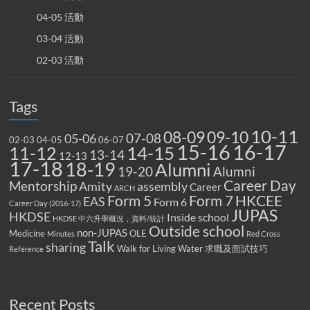
04-05 活動
03-04 活動
02-03 活動
Tags
10-11
08-09
09-10
07-08
05-06
02-03
04-05
06-07
15-16
16-17
14-15
11-12
13-14
12-13
17-18
18-19
Alumni
19-20
Alumni
Career Day
Mentorship
Amity
assembly
Career
ARCH
Form 5
Form 7
HKCEE
EAS
Form 6
Career Day (2016-17)
JUPAS
HKDSE
Inside school
HKDSE 中六升學概況，資料/統計
Outside school
non-JUPAS
Medicine
OLE
Minutes
Red Cross
Talk
sharing
Walk for Living Water
求職及面試技巧
Reference
Recent Posts