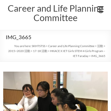
Skip
Career and Life Planning
to
content
Committee
IMG_3665
You are here:
SKHTSTSS
>
Career and Life Planning Committee
>
活動
>
2015~2020 活動
>
17-18 活動
>
HKACE X IET Girls STEM 4 Girls Program –
IET Faraday
>
IMG_3665