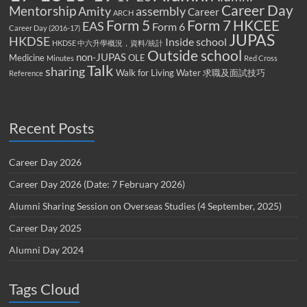
Career Day
Mentorship
Amity
assembly
Career
ARCH
Form 5
Form 7
HKCEE
EAS
Form 6
Career Day (2016-17)
JUPAS
HKDSE
Inside school
HKDSE 中六升學概況，資料/統計
Outside school
non-JUPAS
Medicine
OLE
Minutes
Red Cross
Talk
sharing
Walk for Living Water
求職及面試技巧
Reference
Recent Posts
Career Day 2026
Career Day 2026 (Date: 7 February 2026)
Alumni Sharing Session on Overseas Studies (4 September, 2025)
Career Day 2025
Alumni Day 2024
Tags Cloud