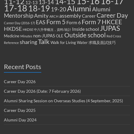
15-16
16-17
14-15
11-12
13-14
12-13
17-18
18-19
Alumni
19-20
Alumni
Career Day
Mentorship
Amity
assembly
Career
ARCH
Form 5
Form 7
HKCEE
EAS
Form 6
Career Day (2016-17)
JUPAS
HKDSE
Inside school
HKDSE 中六升學概況，資料/統計
Outside school
non-JUPAS
Medicine
OLE
Minutes
Red Cross
Talk
sharing
Walk for Living Water
求職及面試技巧
Reference
Recent Posts
Career Day 2026
Career Day 2026 (Date: 7 February 2026)
Alumni Sharing Session on Overseas Studies (4 September, 2025)
Career Day 2025
Alumni Day 2024