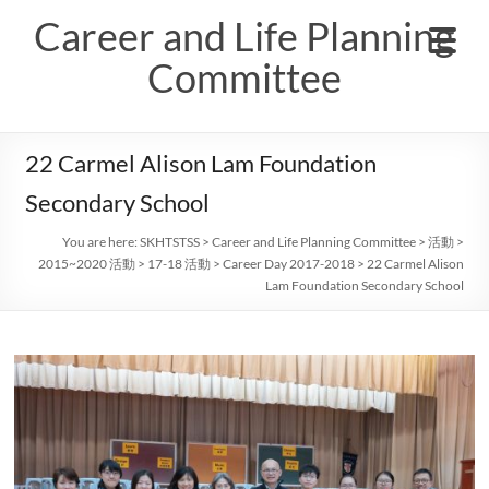
Skip
Career and Life Planning
to
content
Committee
22 Carmel Alison Lam Foundation
Secondary School
You are here:
SKHTSTSS
>
Career and Life Planning Committee
>
活動
>
2015~2020 活動
>
17-18 活動
>
Career Day 2017-2018
>
22 Carmel Alison
Lam Foundation Secondary School