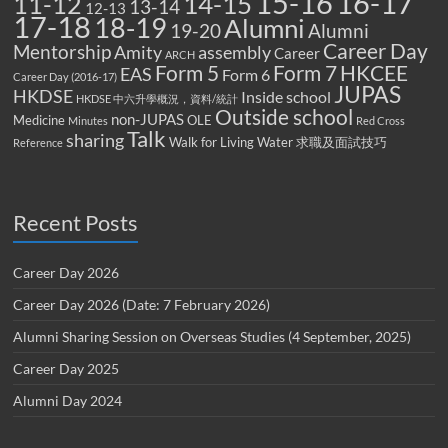
15-16
16-17
14-15
11-12
13-14
12-13
17-18
18-19
Alumni
19-20
Alumni
Career Day
Mentorship
Amity
assembly
Career
ARCH
Form 5
Form 7
HKCEE
EAS
Form 6
Career Day (2016-17)
JUPAS
HKDSE
Inside school
HKDSE 中六升學概況，資料/統計
Outside school
non-JUPAS
Medicine
OLE
Minutes
Red Cross
Talk
sharing
Walk for Living Water
求職及面試技巧
Reference
Recent Posts
Career Day 2026
Career Day 2026 (Date: 7 February 2026)
Alumni Sharing Session on Overseas Studies (4 September, 2025)
Career Day 2025
Alumni Day 2024