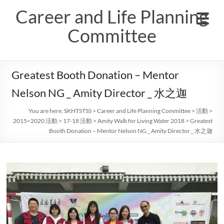
Skip
Career and Life Planning
to
content
Committee
Greatest Booth Donation – Mentor
Nelson NG _ Amity Director _ 水之迦
You are here:
SKHTSTSS
>
Career and Life Planning Committee
>
活動
>
2015~2020 活動
>
17-18 活動
>
Amity Walk for Living Water 2018
>
Greatest
Booth Donation – Mentor Nelson NG _ Amity Director _ 水之迦