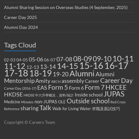
Alumni Sharing Session on Overseas Studies (4 September, 2025)
Career Day 2025
Alumni Day 2024
Tags Cloud
10-11
08-09
09-10
07-08
05-06
02-03
04-05
06-07
15-16
16-17
14-15
11-12
13-14
12-13
17-18
18-19
Alumni
19-20
Alumni
Career Day
Mentorship
Amity
assembly
Career
ARCH
Form 5
Form 7
HKCEE
EAS
Form 6
Career Day (2016-17)
JUPAS
HKDSE
Inside school
HKDSE 中六升學概況，資料/統計
Outside school
non-JUPAS
Medicine
OLE
Minutes
Red Cross
Talk
sharing
Walk for Living Water
求職及面試技巧
Reference
Copyright © Careers Team