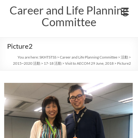
Skip
Career and Life Planning
to
content
Committee
Picture2
You are here:
SKHTSTSS
>
Career and Life Planning Committee
>
活動
>
2015~2020 活動
>
17-18 活動
>
Visit to AECOM 29 June, 2018
>
Picture2