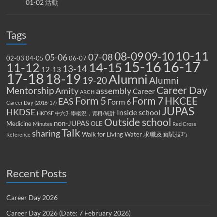
01-02 活動
Tags
10-11
08-09
09-10
07-08
05-06
02-03
04-05
06-07
15-16
16-17
14-15
11-12
13-14
12-13
17-18
18-19
Alumni
19-20
Alumni
Career Day
Mentorship
Amity
assembly
Career
ARCH
Form 5
Form 7
HKCEE
EAS
Form 6
Career Day (2016-17)
JUPAS
HKDSE
Inside school
HKDSE 中六升學概況，資料/統計
Outside school
non-JUPAS
Medicine
OLE
Minutes
Red Cross
Talk
sharing
Walk for Living Water
求職及面試技巧
Reference
Recent Posts
Career Day 2026
Career Day 2026 (Date: 7 February 2026)