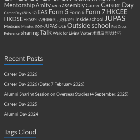
Career Day
Mentorship
Amity
assembly
Career
ARCH
Form 5
Form 7
HKCEE
EAS
Form 6
Career Day (2016-17)
JUPAS
HKDSE
Inside school
HKDSE 中六升學概況，資料/統計
Outside school
non-JUPAS
Medicine
OLE
Minutes
Red Cross
Talk
sharing
Walk for Living Water
求職及面試技巧
Reference
Recent Posts
Career Day 2026
Career Day 2026 (Date: 7 February 2026)
Alumni Sharing Session on Overseas Studies (4 September, 2025)
Career Day 2025
Alumni Day 2024
Tags Cloud