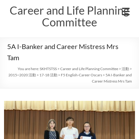
Skip
Career and Life Planning
to
content
Committee
5A I-Banker and Career Mistress Mrs
Tam
You are here:
SKHTSTSS
>
Career and Life Planning Committee
>
活動
>
2015~2020 活動
>
17-18 活動
>
F5 English-Career Oscars
>
5A I-Banker and
Career Mistress Mrs Tam