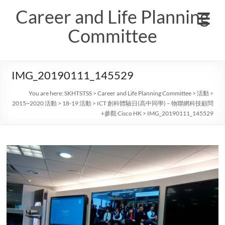
Skip
Career and Life Planning
to
content
Committee
IMG_20190111_145529
You are here:
SKHTSTSS
>
Career and Life Planning Committee
>
活動
>
2015~2020 活動
>
18-19 活動
>
ICT 創科體驗日(高中同學) – 物聯網科技顧問
+參觀 Cisco HK
>
IMG_20190111_145529