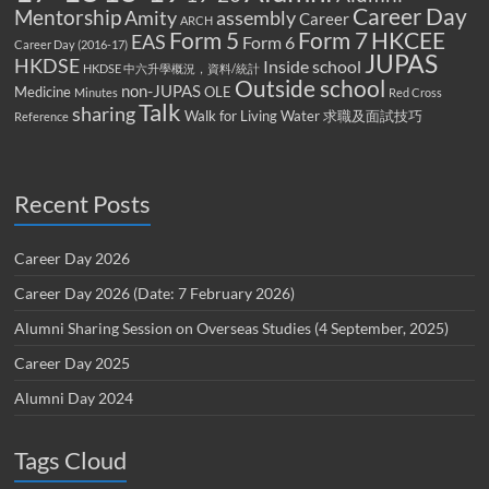
Career Day
Mentorship
Amity
assembly
Career
ARCH
Form 5
Form 7
HKCEE
EAS
Form 6
Career Day (2016-17)
JUPAS
HKDSE
Inside school
HKDSE 中六升學概況，資料/統計
Outside school
non-JUPAS
Medicine
OLE
Minutes
Red Cross
Talk
sharing
Walk for Living Water
求職及面試技巧
Reference
Recent Posts
Career Day 2026
Career Day 2026 (Date: 7 February 2026)
Alumni Sharing Session on Overseas Studies (4 September, 2025)
Career Day 2025
Alumni Day 2024
Tags Cloud