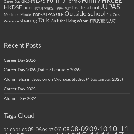
Form 5
Form 7
HKCEE
EAS
Form 6
Career Day (2016-17)
JUPAS
HKDSE
Inside school
HKDSE 中六升學概況，資料/統計
Outside school
non-JUPAS
Medicine
OLE
Minutes
Red Cross
Talk
sharing
Walk for Living Water
求職及面試技巧
Reference
Recent Posts
Career Day 2026
Career Day 2026 (Date: 7 February 2026)
Alumni Sharing Session on Overseas Studies (4 September, 2025)
Career Day 2025
Alumni Day 2024
Tags Cloud
10-11
08-09
09-10
07-08
05-06
02-03
04-05
06-07