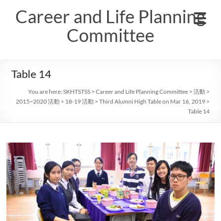
Skip
Career and Life Planning
to
content
Committee
Table 14
You are here:
SKHTSTSS
>
Career and Life Planning Committee
>
活動
>
2015~2020 活動
>
18-19 活動
>
Third Alumni High Table on Mar 16, 2019
>
Table 14