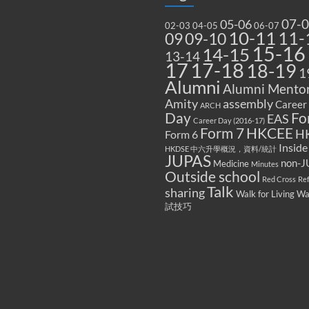
07-
05-06
02-03
04-05
06-07
10-11
11-
09
09-10
15-16
14-15
13-14
17
17-18
18-19
1
Alumni
Alumni Mentor
Amity
assembly
Career
ARCH
Fo
Day
EAS
Career Day (2016-17)
Form 7
HKCEE
H
Form 6
Inside
HKDSE 中六升學概況，資料/統計
JUPAS
non-J
Medicine
Minutes
Outside school
Red Cross
Re
Talk
sharing
Walk for Living W
試技巧