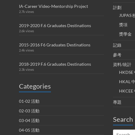
IA-Career Video-Mentorship Project
計劃
2.7k views
JUPA
獎項
2019-2020 F.6 Graduates Destinations
2.6k views
獎學金
2015-2016 F6 Graduates Destinations
記錄
2.4k views
參考
2018-2019 F.6 Graduates Destinations
資料/統計
2.3k views
HKDS
HKAL
Categories
HKCE
01-02 活動
專題
02-03 活動
Search
03-04 活動
04-05 活動