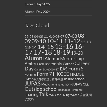
Career Day 2025
Alumni Day 2024
Tags Cloud
08-
07-08
05-06
02-03
04-05
06-07
10-11
11-12
09
09-10
12-13
15-16
16-
14-15
13-14
17
17-18
18-19
19-20
Alumni
Alumni Mentorship
Career
Amity
assembly
Career
ARCH
Form 5
Day
EAS
Career Day (2016-17)
Form 7
HKCEE
HKDSE
Form 6
Inside school
HKDSE 中六升學概況，資料/統計
JUPAS
non-JUPAS
Medicine
OLE
Minutes
Outside school
Red Cross
Reference
Talk
sharing
Walk for Living Water
求職及面
試技巧