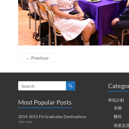
← Previous
Catego
學長計劃
Most Popular Posts
金融
2014-2015 F6 Graduates Destinations
醫科
2.8k views
商業及