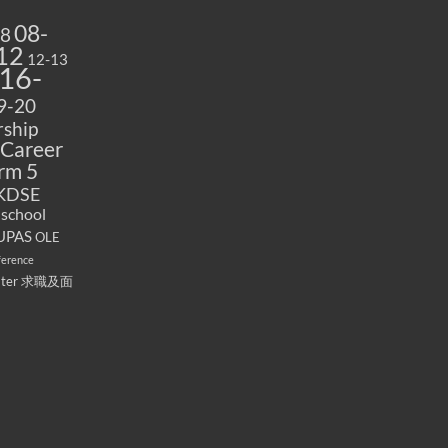
08-
08
12
12-13
16-
9-20
ship
Career
rm 5
KDSE
 school
UPAS
OLE
ference
ater
求職及面