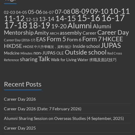
10-11
08-09
09-10
07-08
05-06
02-03
04-05
06-07
15-16
16-17
14-15
11-12
13-14
12-13
17-18
18-19
Alumni
19-20
Alumni
Career Day
Mentorship
Amity
assembly
Career
ARCH
Form 5
Form 7
HKCEE
EAS
Form 6
Career Day (2016-17)
JUPAS
HKDSE
Inside school
HKDSE 中六升學概況，資料/統計
Outside school
non-JUPAS
Medicine
OLE
Minutes
Red Cross
Talk
sharing
Walk for Living Water
求職及面試技巧
Reference
Recent Posts
Career Day 2026
Career Day 2026 (Date: 7 February 2026)
Alumni Sharing Session on Overseas Studies (4 September, 2025)
Career Day 2025