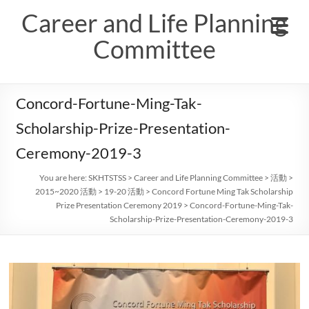
Skip
Career and Life Planning
to
content
Committee
Concord-Fortune-Ming-Tak-
Scholarship-Prize-Presentation-
Ceremony-2019-3
You are here:
SKHTSTSS
>
Career and Life Planning Committee
>
活動
>
2015~2020 活動
>
19-20 活動
>
Concord Fortune Ming Tak Scholarship
Prize Presentation Ceremony 2019
>
Concord-Fortune-Ming-Tak-
Scholarship-Prize-Presentation-Ceremony-2019-3