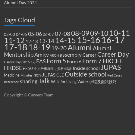
Alumni Day 2024
Tags Cloud
10-11
08-09
09-10
07-08
05-06
02-03
04-05
06-07
15-16
16-17
14-15
11-12
13-14
12-13
17-18
18-19
Alumni
19-20
Alumni
Career Day
Mentorship
Amity
assembly
Career
ARCH
Form 5
Form 7
HKCEE
EAS
Form 6
Career Day (2016-17)
JUPAS
HKDSE
Inside school
HKDSE 中六升學概況，資料/統計
Outside school
non-JUPAS
Medicine
OLE
Minutes
Red Cross
Talk
sharing
Walk for Living Water
求職及面試技巧
Reference
Copyright © Careers Team