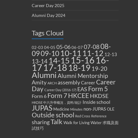
Career Day 2025
Alumni Day 2024
Tags Cloud
08-
07-08
05-06
02-03
04-05
06-07
10-11
11-12
09
09-10
12-13
15-16
16-
14-15
13-14
17
17-18
18-19
19-20
Alumni
Alumni Mentorship
Career
Amity
assembly
Career
ARCH
Form 5
Day
EAS
Career Day (2016-17)
Form 7
HKCEE
HKDSE
Form 6
Inside school
HKDSE 中六升學概況，資料/統計
JUPAS
non-JUPAS
Medicine
OLE
Minutes
Outside school
Red Cross
Reference
Talk
sharing
Walk for Living Water
求職及面
試技巧