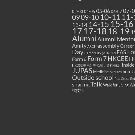
07-
05-06
02-03
04-05
06-07
10-11
11-
09
09-10
15-16
14-15
13-14
17
17-18
18-19
1
Alumni
Alumni Mentor
Amity
assembly
Career
ARCH
Fo
Day
EAS
Career Day (2016-17)
Form 7
HKCEE
H
Form 6
Inside
HKDSE 中六升學概況，資料/統計
JUPAS
non-J
Medicine
Minutes
Outside school
Red Cross
Re
Talk
sharing
Walk for Living W
試技巧