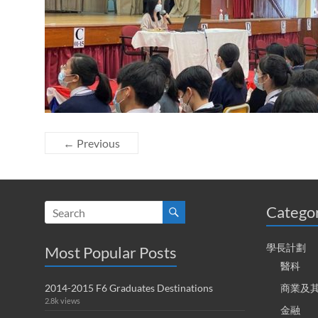
← Previous
Catego
學長計劃
Most Popular Posts
醫科
2014-2015 F6 Graduates Destinations
商業及
2.8k views
金融