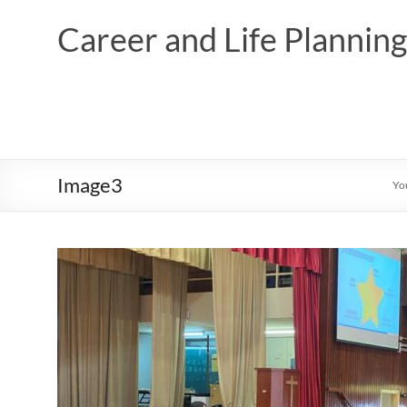
Skip
to
Career and Life Planni
content
Image3
Yo