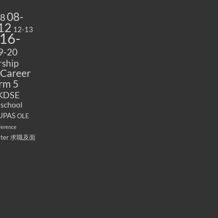
08-
08
12
12-13
16-
9-20
ship
Career
rm 5
KDSE
 school
UPAS
OLE
ference
ater
求職及面