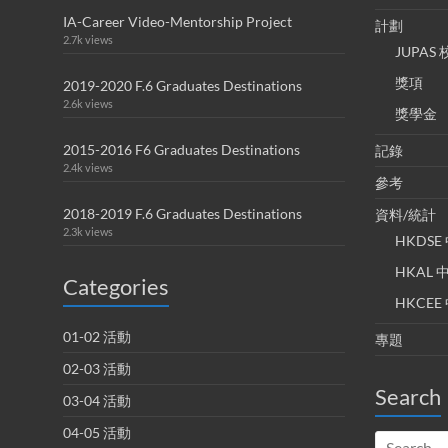
IA-Career Video-Mentorship Project
計劃
2.7k views
JUPA
獎項
2019-2020 F.6 Graduates Destinations
2.6k views
獎學金
2015-2016 F6 Graduates Destinations
記錄
2.4k views
參考
2018-2019 F.6 Graduates Destinations
資料/統計
2.3k views
HKDS
HKAL
Categories
HKCE
01-02 活動
專題
02-03 活動
Search
03-04 活動
04-05 活動