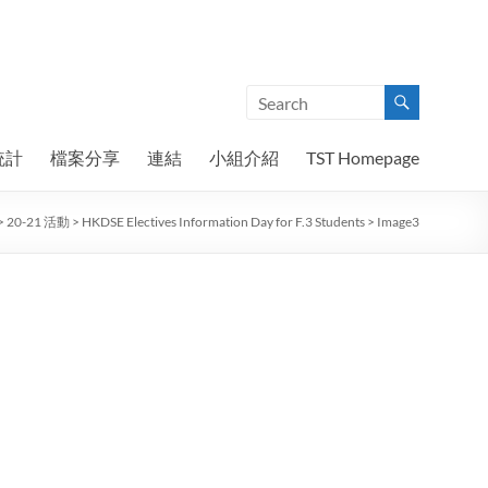
統計
檔案分享
連結
小組介紹
TST Homepage
>
20-21 活動
>
HKDSE Electives Information Day for F.3 Students
>
Image3