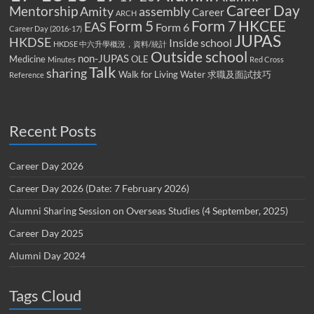
Career Day
Mentorship
Amity
assembly
Career
ARCH
Form 5
Form 7
HKCEE
EAS
Form 6
Career Day (2016-17)
JUPAS
HKDSE
Inside school
HKDSE 中六升學概況，資料/統計
Outside school
non-JUPAS
Medicine
OLE
Minutes
Red Cross
Talk
sharing
Walk for Living Water
求職及面試技巧
Reference
Recent Posts
Career Day 2026
Career Day 2026 (Date: 7 February 2026)
Alumni Sharing Session on Overseas Studies (4 September, 2025)
Career Day 2025
Alumni Day 2024
Tags Cloud