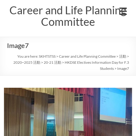
Skip
Career and Life Planning
to
content
Committee
Image7
You are here:
SKHTSTSS
>
Career and Life Planning Committee
>
活動
>
2020~2025 活動
>
20-21 活動
>
HKDSE Electives Information Day for F.3
Students
>
Image7