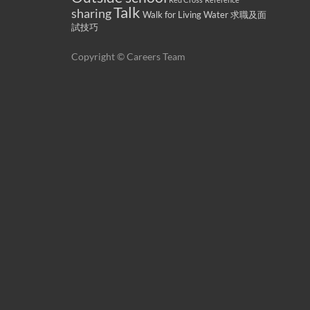
Talk
sharing
Walk for Living Water
求職及面
試技巧
Copyright © Careers Team