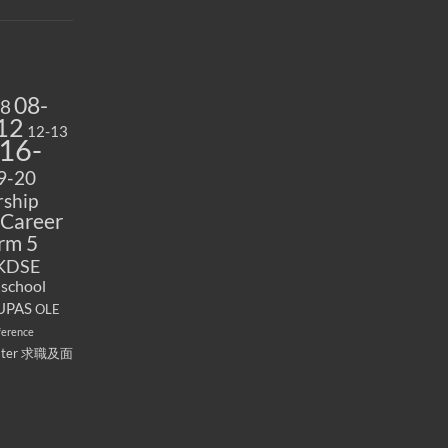
08-
08
12
12-13
16-
9-20
ship
Career
rm 5
KDSE
 school
UPAS
OLE
ference
ater
求職及面