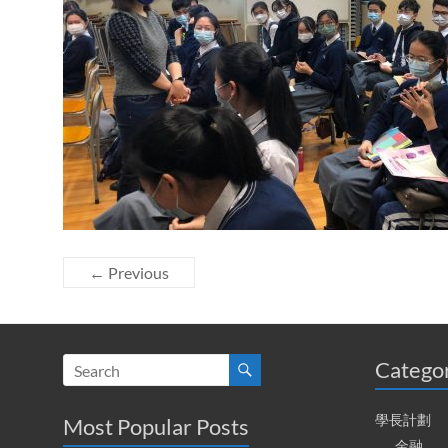
← Previous
Catego
學長計劃
Most Popular Posts
金融