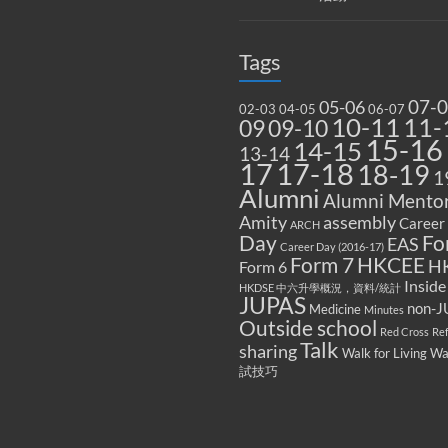
Tags
07-
05-06
02-03
04-05
06-07
10-11
11-
09
09-10
15-16
14-15
13-14
17
17-18
18-19
1
Alumni
Alumni Mentor
Amity
assembly
Career
ARCH
Fo
Day
EAS
Career Day (2016-17)
Form 7
HKCEE
H
Form 6
Inside
HKDSE 中六升學概況，資料/統計
JUPAS
non-J
Medicine
Minutes
Outside school
Red Cross
Re
Talk
sharing
Walk for Living W
試技巧