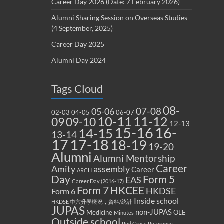
Career Day 2026 (Date: 7 February 2026)
Alumni Sharing Session on Overseas Studies
(4 September, 2025)
Career Day 2025
Alumni Day 2024
Tags Cloud
08-
07-08
05-06
02-03
04-05
06-07
10-11
11-12
09
09-10
12-13
15-16
16-
14-15
13-14
17
17-18
18-19
19-20
Alumni
Alumni Mentorship
Career
Amity
assembly
Career
ARCH
Form 5
Day
EAS
Career Day (2016-17)
Form 7
HKCEE
HKDSE
Form 6
Inside school
HKDSE 中六升學概況，資料/統計
JUPAS
non-JUPAS
Medicine
OLE
Minutes
Outside school
Red Cross
Reference