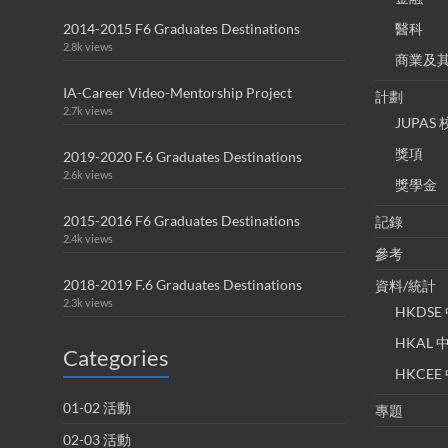
2014-2015 F6 Graduates Destinations
醫科
2.8k views
商業及
IA-Career Video-Mentorship Project
計劃
2.7k views
JUPA
獎項
2019-2020 F.6 Graduates Destinations
2.6k views
獎學金
2015-2016 F6 Graduates Destinations
記錄
2.4k views
參考
2018-2019 F.6 Graduates Destinations
資料/統計
2.3k views
HKDS
HKAL
Categories
HKCE
01-02 活動
專題
02-03 活動