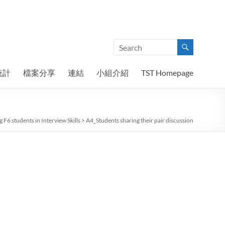
統計
檔案分享
連結
小組介紹
TST Homepage
F6 students in Interview Skills
>
A4_Students sharing their pair discussion