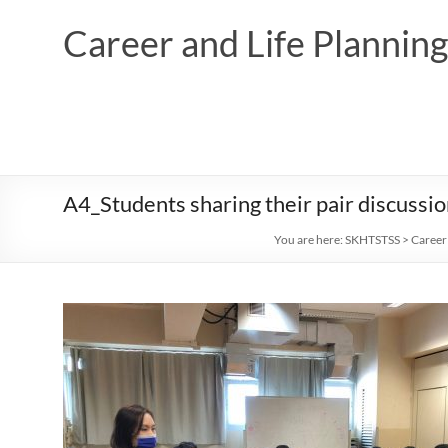
Skip
to
Career and Life Planni
content
A4_Students sharing their pair discussi
You are here:
SKHTSTSS
>
Career