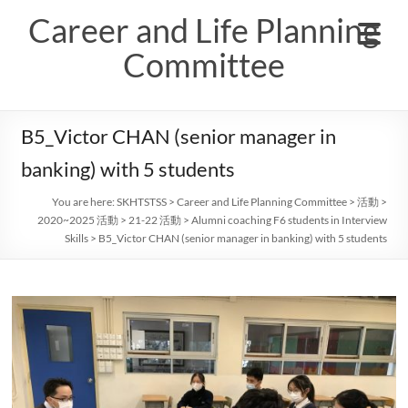
Skip
Career and Life Planning
to
content
Committee
B5_Victor CHAN (senior manager in
banking) with 5 students
You are here:
SKHTSTSS
>
Career and Life Planning Committee
>
活動
>
2020~2025 活動
>
21-22 活動
>
Alumni coaching F6 students in Interview
Skills
>
B5_Victor CHAN (senior manager in banking) with 5 students