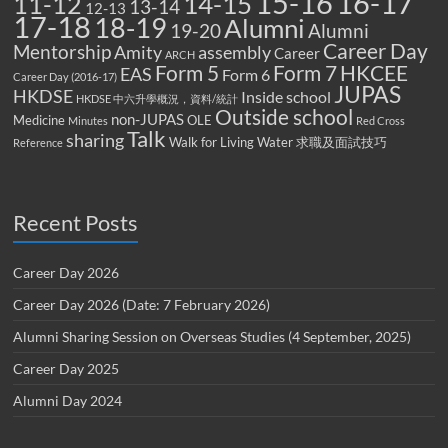
15-16
16-17
14-15
11-12
13-14
12-13
17-18
18-19
Alumni
19-20
Alumni
Career Day
Mentorship
Amity
assembly
Career
ARCH
Form 5
Form 7
HKCEE
EAS
Form 6
Career Day (2016-17)
JUPAS
HKDSE
Inside school
HKDSE 中六升學概況，資料/統計
Outside school
non-JUPAS
Medicine
OLE
Minutes
Red Cross
Talk
sharing
Walk for Living Water
求職及面試技巧
Reference
Recent Posts
Career Day 2026
Career Day 2026 (Date: 7 February 2026)
Alumni Sharing Session on Overseas Studies (4 September, 2025)
Career Day 2025
Alumni Day 2024