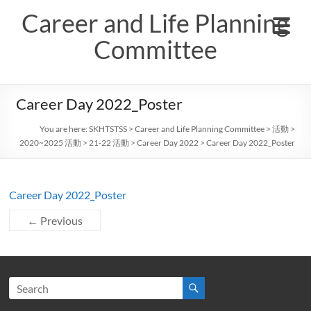
Skip
Career and Life Planning
to
content
Committee
Career Day 2022_Poster
You are here:
SKHTSTSS
>
Career and Life Planning Committee
>
活動
>
2020~2025 活動
>
21-22 活動
>
Career Day 2022
>
Career Day 2022_Poster
Career Day 2022_Poster
← Previous