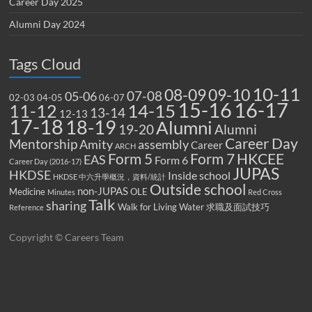
Career Day 2025
Alumni Day 2024
Tags Cloud
10-11
08-09
09-10
07-08
05-06
02-03
04-05
06-07
15-16
16-17
14-15
11-12
13-14
12-13
17-18
18-19
Alumni
19-20
Alumni
Career Day
Mentorship
Amity
assembly
Career
ARCH
Form 5
Form 7
HKCEE
EAS
Form 6
Career Day (2016-17)
JUPAS
HKDSE
Inside school
HKDSE 中六升學概況，資料/統計
Outside school
non-JUPAS
Medicine
OLE
Minutes
Red Cross
Talk
sharing
Walk for Living Water
求職及面試技巧
Reference
Copyright © Careers Team