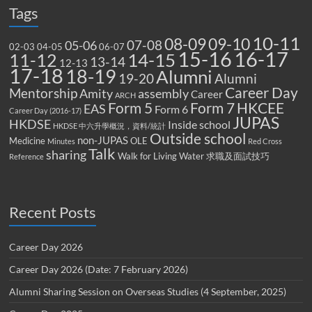
Tags
10-11
08-09
09-10
07-08
05-06
02-03
04-05
06-07
15-16
16-17
14-15
11-12
13-14
12-13
17-18
18-19
Alumni
19-20
Alumni
Career Day
Mentorship
Amity
assembly
Career
ARCH
Form 5
Form 7
HKCEE
EAS
Form 6
Career Day (2016-17)
JUPAS
HKDSE
Inside school
HKDSE 中六升學概況，資料/統計
Outside school
non-JUPAS
Medicine
OLE
Minutes
Red Cross
Talk
sharing
Walk for Living Water
求職及面試技巧
Reference
Recent Posts
Career Day 2026
Career Day 2026 (Date: 7 February 2026)
Alumni Sharing Session on Overseas Studies (4 September, 2025)