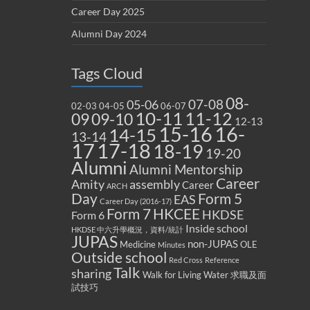
Career Day 2025
Alumni Day 2024
Tags Cloud
08-
07-08
05-06
02-03
04-05
06-07
10-11
11-12
09
09-10
12-13
15-16
16-
14-15
13-14
17
17-18
18-19
19-20
Alumni
Alumni Mentorship
Career
Amity
assembly
Career
ARCH
Form 5
Day
EAS
Career Day (2016-17)
Form 7
HKCEE
HKDSE
Form 6
Inside school
HKDSE 中六升學概況，資料/統計
JUPAS
non-JUPAS
Medicine
OLE
Minutes
Outside school
Red Cross
Reference
Talk
sharing
Walk for Living Water
求職及面
試技巧