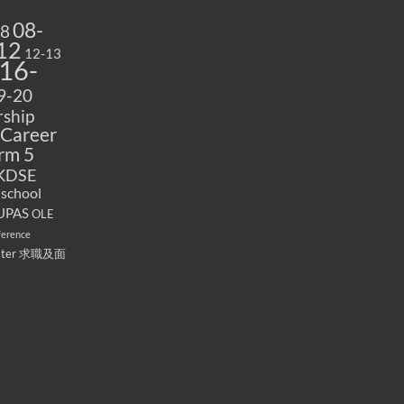
08-
08
12
12-13
16-
9-20
ship
Career
rm 5
KDSE
 school
UPAS
OLE
ference
ater
求職及面