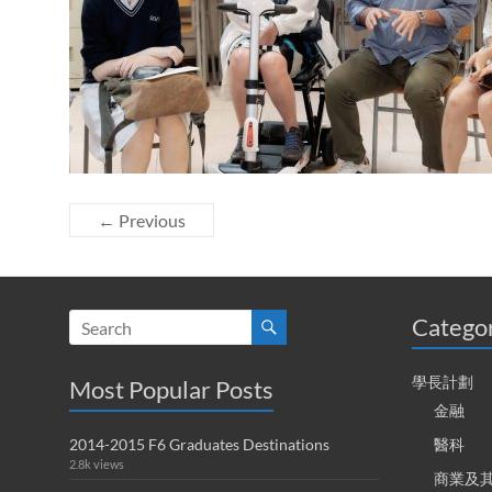
← Previous
Catego
學長計劃
Most Popular Posts
金融
2014-2015 F6 Graduates Destinations
醫科
2.8k views
商業及