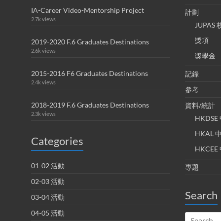
IA-Career Video-Mentorship Project
計劃
2.7k views
JUPA
獎項
2019-2020 F.6 Graduates Destinations
2.6k views
獎學金
2015-2016 F6 Graduates Destinations
記錄
2.4k views
參考
2018-2019 F.6 Graduates Destinations
資料/統計
2.3k views
HKDS
HKAL
Categories
HKCE
01-02 活動
專題
02-03 活動
Search
03-04 活動
04-05 活動