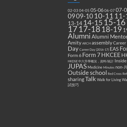
07-
05-06
02-03
04-05
06-07
10-11
11-
09
09-10
15-16
14-15
13-14
17
17-18
18-19
1
Alumni
Alumni Mentor
Amity
assembly
Career
ARCH
Fo
Day
EAS
Career Day (2016-17)
Form 7
HKCEE
H
Form 6
Inside
HKDSE 中六升學概況，資料/統計
JUPAS
non-J
Medicine
Minutes
Outside school
Red Cross
Re
Talk
sharing
Walk for Living W
試技巧