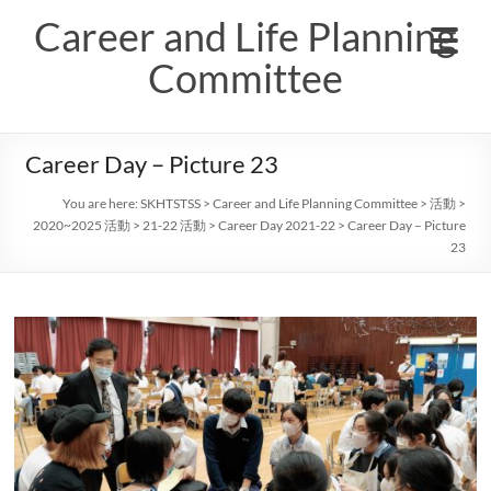
Skip
Career and Life Planning
to
content
Committee
Career Day – Picture 23
You are here:
SKHTSTSS
>
Career and Life Planning Committee
>
活動
>
2020~2025 活動
>
21-22 活動
>
Career Day 2021-22
>
Career Day – Picture
23