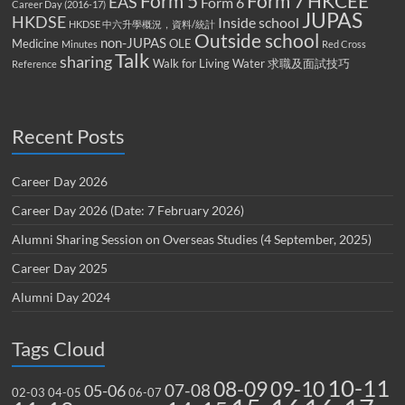
Form 5
Form 7
HKCEE
EAS
Form 6
Career Day (2016-17)
JUPAS
HKDSE
Inside school
HKDSE 中六升學概況，資料/統計
Outside school
non-JUPAS
Medicine
OLE
Minutes
Red Cross
Talk
sharing
Walk for Living Water
求職及面試技巧
Reference
Recent Posts
Career Day 2026
Career Day 2026 (Date: 7 February 2026)
Alumni Sharing Session on Overseas Studies (4 September, 2025)
Career Day 2025
Alumni Day 2024
Tags Cloud
10-11
08-09
09-10
07-08
05-06
02-03
04-05
06-07