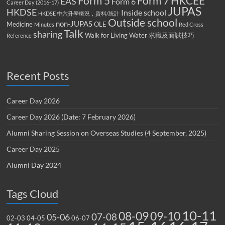
Form 5
Form 7
HKCEE
EAS
Form 6
Career Day (2016-17)
JUPAS
HKDSE
Inside school
HKDSE 中六升學概況，資料/統計
Outside school
non-JUPAS
Medicine
OLE
Minutes
Red Cross
Talk
sharing
Walk for Living Water
求職及面試技巧
Reference
Recent Posts
Career Day 2026
Career Day 2026 (Date: 7 February 2026)
Alumni Sharing Session on Overseas Studies (4 September, 2025)
Career Day 2025
Alumni Day 2024
Tags Cloud
10-11
08-09
09-10
07-08
05-06
02-03
04-05
06-07