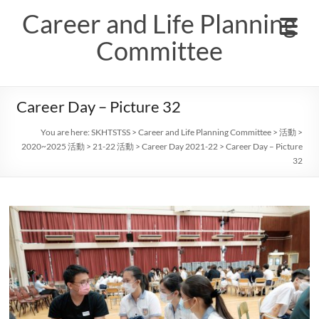
Skip
Career and Life Planning
to
content
Committee
Career Day – Picture 32
You are here:
SKHTSTSS
>
Career and Life Planning Committee
>
活動
>
2020~2025 活動
>
21-22 活動
>
Career Day 2021-22
>
Career Day – Picture
32