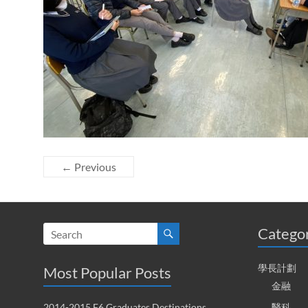
← Previous
Catego
學長計劃
Most Popular Posts
金融
2014-2015 F6 Graduates Destinations
醫科