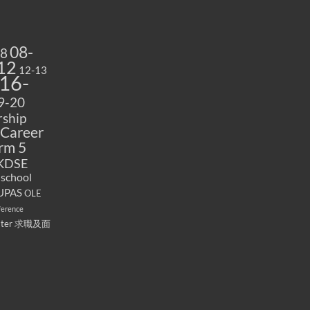
08-
08
12
12-13
16-
9-20
ship
Career
rm 5
KDSE
 school
UPAS
OLE
ference
ater
求職及面