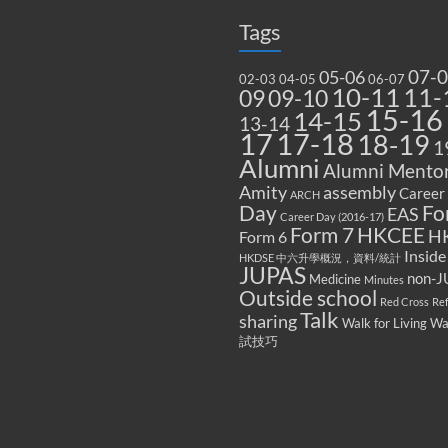
Tags
07-
05-06
02-03
04-05
06-07
10-11
11-
09
09-10
15-16
14-15
13-14
17
17-18
18-19
1
Alumni
Alumni Mentor
Amity
assembly
Career
ARCH
Fo
Day
EAS
Career Day (2016-17)
Form 7
HKCEE
H
Form 6
Inside
HKDSE 中六升學概況，資料/統計
JUPAS
non-J
Medicine
Minutes
Outside school
Red Cross
Re
Talk
sharing
Walk for Living W
試技巧