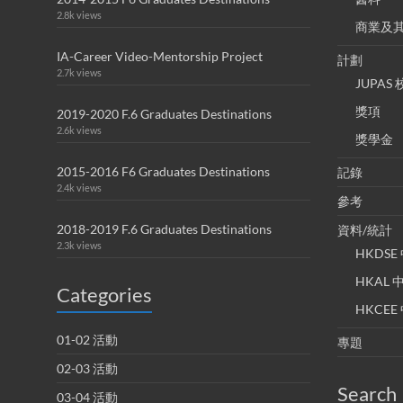
2.8k views
商業及
IA-Career Video-Mentorship Project
計劃
2.7k views
JUPA
獎項
2019-2020 F.6 Graduates Destinations
2.6k views
獎學金
2015-2016 F6 Graduates Destinations
記錄
2.4k views
參考
2018-2019 F.6 Graduates Destinations
資料/統計
2.3k views
HKDS
HKAL
Categories
HKCE
01-02 活動
專題
02-03 活動
Search
03-04 活動