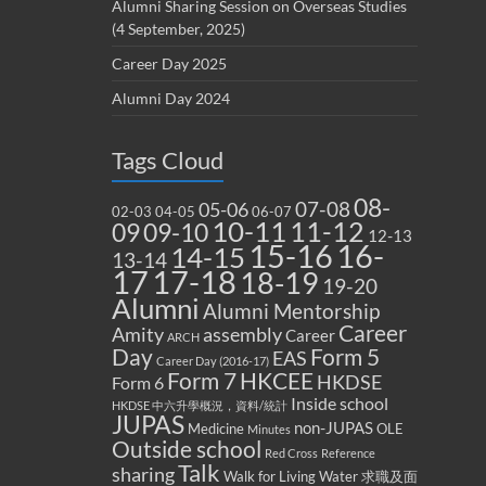
Alumni Sharing Session on Overseas Studies
(4 September, 2025)
Career Day 2025
Alumni Day 2024
Tags Cloud
08-
07-08
05-06
02-03
04-05
06-07
10-11
11-12
09
09-10
12-13
15-16
16-
14-15
13-14
17
17-18
18-19
19-20
Alumni
Alumni Mentorship
Career
Amity
assembly
Career
ARCH
Form 5
Day
EAS
Career Day (2016-17)
Form 7
HKCEE
HKDSE
Form 6
Inside school
HKDSE 中六升學概況，資料/統計
JUPAS
non-JUPAS
Medicine
OLE
Minutes
Outside school
Red Cross
Reference
Talk
sharing
Walk for Living Water
求職及面