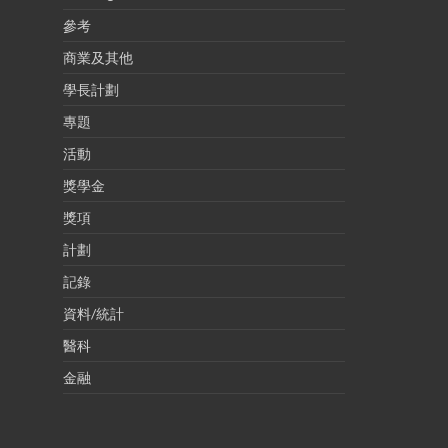
參考
商業及其他
學長計劃
專題
活動
獎學金
獎項
計劃
記錄
資料/統計
醫科
金融