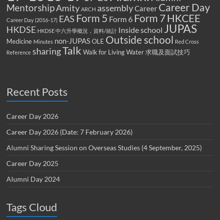
Career Day
Mentorship
Amity
assembly
Career
ARCH
Form 5
Form 7
HKCEE
EAS
Form 6
Career Day (2016-17)
JUPAS
HKDSE
Inside school
HKDSE 中六升學概況，資料/統計
Outside school
non-JUPAS
Medicine
OLE
Minutes
Red Cross
Talk
sharing
Walk for Living Water
求職及面試技巧
Reference
Recent Posts
Career Day 2026
Career Day 2026 (Date: 7 February 2026)
Alumni Sharing Session on Overseas Studies (4 September, 2025)
Career Day 2025
Alumni Day 2024
Tags Cloud