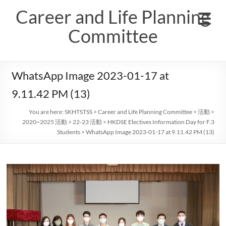
Skip
Career and Life Planning
to
content
Committee
WhatsApp Image 2023-01-17 at
9.11.42 PM (13)
You are here:
SKHTSTSS
>
Career and Life Planning Committee
>
活動
>
2020~2025 活動
>
22-23 活動
>
HKDSE Electives Information Day for F.3
Students
>
WhatsApp Image 2023-01-17 at 9.11.42 PM (13)