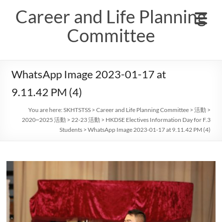
Skip
Career and Life Planning
to
content
Committee
WhatsApp Image 2023-01-17 at
9.11.42 PM (4)
You are here:
SKHTSTSS
>
Career and Life Planning Committee
>
活動
>
2020~2025 活動
>
22-23 活動
>
HKDSE Electives Information Day for F.3
Students
>
WhatsApp Image 2023-01-17 at 9.11.42 PM (4)