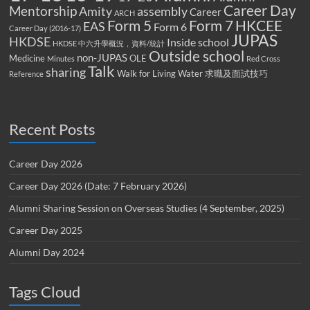
Career Day
Mentorship
Amity
assembly
Career
ARCH
Form 5
Form 7
HKCEE
EAS
Form 6
Career Day (2016-17)
JUPAS
HKDSE
Inside school
HKDSE 中六升學概況，資料/統計
Outside school
non-JUPAS
Medicine
OLE
Minutes
Red Cross
Talk
sharing
Walk for Living Water
求職及面試技巧
Reference
Recent Posts
Career Day 2026
Career Day 2026 (Date: 7 February 2026)
Alumni Sharing Session on Overseas Studies (4 September, 2025)
Career Day 2025
Alumni Day 2024
Tags Cloud