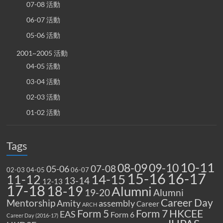
07-08 活動
06-07 活動
05-06 活動
2001~2005 活動
04-05 活動
03-04 活動
02-03 活動
01-02 活動
Tags
10-11
08-09
09-10
07-08
05-06
02-03
04-05
06-07
15-16
16-17
14-15
11-12
13-14
12-13
17-18
18-19
Alumni
19-20
Alumni
Career Day
Mentorship
Amity
assembly
Career
ARCH
Form 5
Form 7
HKCEE
EAS
Form 6
Career Day (2016-17)