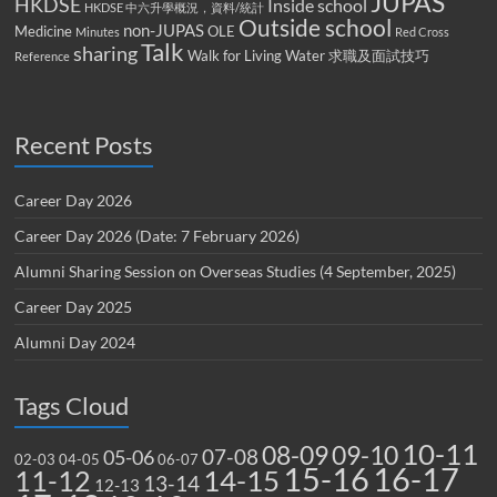
JUPAS
HKDSE
Inside school
HKDSE 中六升學概況，資料/統計
Outside school
non-JUPAS
Medicine
OLE
Minutes
Red Cross
Talk
sharing
Walk for Living Water
求職及面試技巧
Reference
Recent Posts
Career Day 2026
Career Day 2026 (Date: 7 February 2026)
Alumni Sharing Session on Overseas Studies (4 September, 2025)
Career Day 2025
Alumni Day 2024
Tags Cloud
10-11
08-09
09-10
07-08
05-06
02-03
04-05
06-07
15-16
16-17
14-15
11-12
13-14
12-13