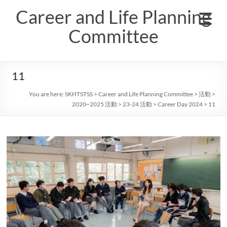
Skip
Career and Life Planning
to
content
Committee
11
You are here:
SKHTSTSS
>
Career and Life Planning Committee
>
活動
>
2020~2025 活動
>
23-24 活動
>
Career Day 2024
>
11