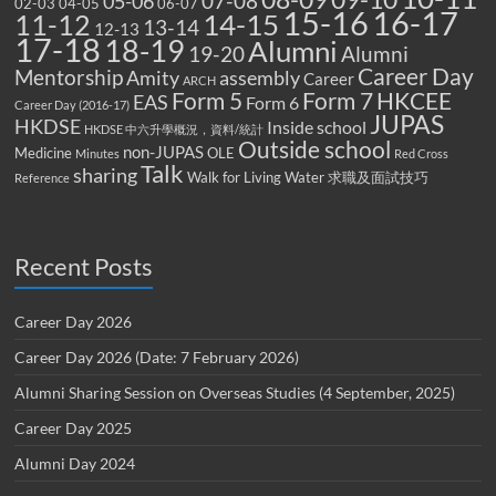
07-08
05-06
02-03
04-05
06-07
15-16
16-17
14-15
11-12
13-14
12-13
17-18
18-19
Alumni
19-20
Alumni
Career Day
Mentorship
Amity
assembly
Career
ARCH
Form 5
Form 7
HKCEE
EAS
Form 6
Career Day (2016-17)
JUPAS
HKDSE
Inside school
HKDSE 中六升學概況，資料/統計
Outside school
non-JUPAS
Medicine
OLE
Minutes
Red Cross
Talk
sharing
Walk for Living Water
求職及面試技巧
Reference
Recent Posts
Career Day 2026
Career Day 2026 (Date: 7 February 2026)
Alumni Sharing Session on Overseas Studies (4 September, 2025)
Career Day 2025
Alumni Day 2024