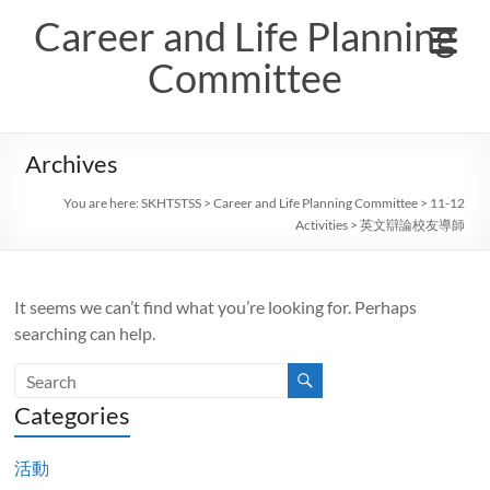
Skip
Career and Life Planning
to
content
Committee
Archives
You are here:
SKHTSTSS
>
Career and Life Planning Committee
>
11-12
Activities
>
英文辯論校友導師
It seems we can’t find what you’re looking for. Perhaps
searching can help.
Categories
活動