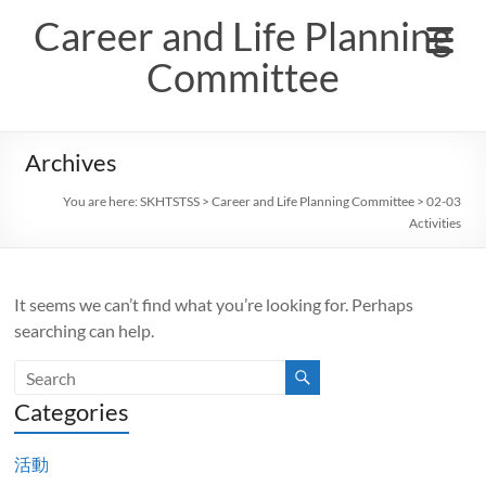
Skip
Career and Life Planning
to
content
Committee
Archives
You are here:
SKHTSTSS
>
Career and Life Planning Committee
>
02-03
Activities
It seems we can’t find what you’re looking for. Perhaps
searching can help.
Categories
活動