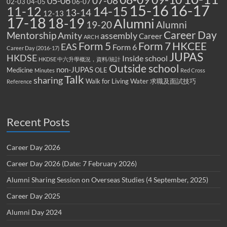
07-08
05-06
02-03
04-05
06-07
15-16
16-17
14-15
11-12
13-14
12-13
17-18
18-19
Alumni
19-20
Alumni
Career Day
Mentorship
Amity
assembly
Career
ARCH
Form 5
Form 7
HKCEE
EAS
Form 6
Career Day (2016-17)
JUPAS
HKDSE
Inside school
HKDSE 中六升學概況，資料/統計
Outside school
non-JUPAS
Medicine
OLE
Minutes
Red Cross
Talk
sharing
Walk for Living Water
求職及面試技巧
Reference
Recent Posts
Career Day 2026
Career Day 2026 (Date: 7 February 2026)
Alumni Sharing Session on Overseas Studies (4 September, 2025)
Career Day 2025
Alumni Day 2024