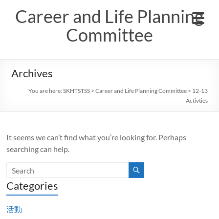
Skip
Career and Life Planning
to
content
Committee
Archives
You are here:
SKHTSTSS
>
Career and Life Planning Committee
>
12-13
Activties
It seems we can’t find what you’re looking for. Perhaps
searching can help.
Categories
活動