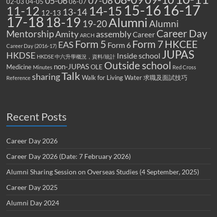
07-08
05-06
02-03
04-05
06-07
15-16
16-17
14-15
11-12
13-14
12-13
17-18
18-19
Alumni
19-20
Alumni
Career Day
Mentorship
Amity
assembly
Career
ARCH
Form 5
Form 7
HKCEE
EAS
Form 6
Career Day (2016-17)
JUPAS
HKDSE
Inside school
HKDSE 中六升學概況，資料/統計
Outside school
non-JUPAS
Medicine
OLE
Minutes
Red Cross
Talk
sharing
Walk for Living Water
求職及面試技巧
Reference
Recent Posts
Career Day 2026
Career Day 2026 (Date: 7 February 2026)
Alumni Sharing Session on Overseas Studies (4 September, 2025)
Career Day 2025
Alumni Day 2024