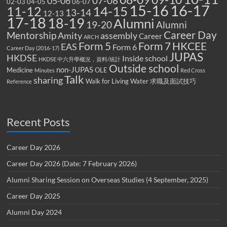
07-08
05-06
02-03
04-05
06-07
15-16
16-17
14-15
11-12
13-14
12-13
17-18
18-19
Alumni
19-20
Alumni
Career Day
Mentorship
Amity
assembly
Career
ARCH
Form 5
Form 7
HKCEE
EAS
Form 6
Career Day (2016-17)
JUPAS
HKDSE
Inside school
HKDSE 中六升學概況，資料/統計
Outside school
non-JUPAS
Medicine
OLE
Minutes
Red Cross
Talk
sharing
Walk for Living Water
求職及面試技巧
Reference
Recent Posts
Career Day 2026
Career Day 2026 (Date: 7 February 2026)
Alumni Sharing Session on Overseas Studies (4 September, 2025)
Career Day 2025
Alumni Day 2024