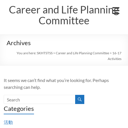
Skip
Career and Life Planning
to
content
Committee
Archives
You are here:
SKHTSTSS
>
Career and Life Planning Committee
>
16-17
Activities
It seems we can’t find what you’re looking for. Perhaps
searching can help.
Categories
活動