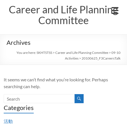
Skip
Career and Life Planning
to
content
Committee
Archives
You are here:
SKHTSTSS
>
Career and Life Planning Committee
>
09-10
Activities
>
20100625_F3CareersTalk
It seems we can’t find what you’re looking for. Perhaps
searching can help.
Categories
活動