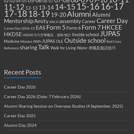
07-08
05-06
02-03
04-05
06-07
15-16
16-17
14-15
11-12
13-14
12-13
17-18
18-19
Alumni
19-20
Alumni
Career Day
Mentorship
Amity
assembly
Career
ARCH
Form 5
Form 7
HKCEE
EAS
Form 6
Career Day (2016-17)
JUPAS
HKDSE
Inside school
HKDSE 中六升學概況，資料/統計
Outside school
non-JUPAS
Medicine
OLE
Minutes
Red Cross
Talk
sharing
Walk for Living Water
求職及面試技巧
Reference
Recent Posts
Career Day 2026
Career Day 2026 (Date: 7 February 2026)
Alumni Sharing Session on Overseas Studies (4 September, 2025)
Career Day 2025
Alumni Day 2024