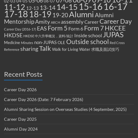
07-08
05-06
02-03
04-05
06-07
15-16
16-17
14-15
11-12
13-14
12-13
17-18
18-19
Alumni
19-20
Alumni
Career Day
Mentorship
Amity
assembly
Career
ARCH
Form 5
Form 7
HKCEE
EAS
Form 6
Career Day (2016-17)
JUPAS
HKDSE
Inside school
HKDSE 中六升學概況，資料/統計
Outside school
non-JUPAS
Medicine
OLE
Minutes
Red Cross
Talk
sharing
Walk for Living Water
求職及面試技巧
Reference
Recent Posts
Career Day 2026
Career Day 2026 (Date: 7 February 2026)
Alumni Sharing Session on Overseas Studies (4 September, 2025)
Career Day 2025
Alumni Day 2024