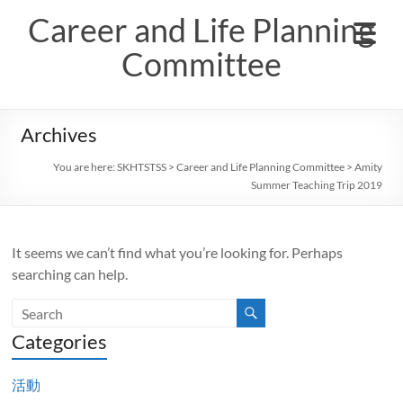
Skip
Career and Life Planning
to
content
Committee
Archives
You are here:
SKHTSTSS
>
Career and Life Planning Committee
>
Amity
Summer Teaching Trip 2019
It seems we can’t find what you’re looking for. Perhaps
searching can help.
Categories
活動