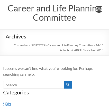
Skip
Career and Life Planning
to
content
Committee
Archives
You are here:
SKHTSTSS
>
Career and Life Planning Committee
>
14-15
Activities
>
ARCH Mock Trial 2015
It seems we can’t find what you’re looking for. Perhaps
searching can help.
Categories
活動