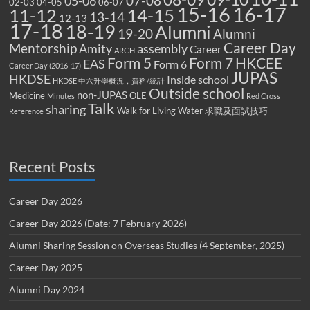
07-08
05-06
02-03
04-05
06-07
15-16
16-17
14-15
11-12
13-14
12-13
17-18
18-19
Alumni
19-20
Alumni
Career Day
Mentorship
Amity
assembly
Career
ARCH
Form 5
Form 7
HKCEE
EAS
Form 6
Career Day (2016-17)
JUPAS
HKDSE
Inside school
HKDSE 中六升學概況，資料/統計
Outside school
non-JUPAS
Medicine
OLE
Minutes
Red Cross
Talk
sharing
Walk for Living Water
求職及面試技巧
Reference
Recent Posts
Career Day 2026
Career Day 2026 (Date: 7 February 2026)
Alumni Sharing Session on Overseas Studies (4 September, 2025)
Career Day 2025
Alumni Day 2024