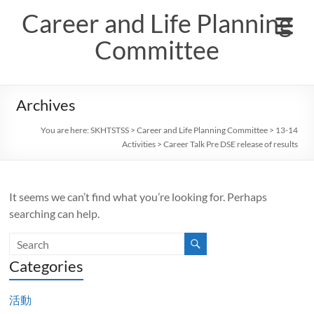
Skip
Career and Life Planning
to
content
Committee
Archives
You are here:
SKHTSTSS
>
Career and Life Planning Committee
>
13-14
Activities
>
Career Talk Pre DSE release of results
It seems we can’t find what you’re looking for. Perhaps
searching can help.
Categories
活動