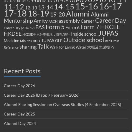
07-08
05-06
02-03
04-05
06-07
15-16
16-17
14-15
11-12
13-14
12-13
17-18
18-19
Alumni
19-20
Alumni
Career Day
Mentorship
Amity
assembly
Career
ARCH
Form 5
Form 7
HKCEE
EAS
Form 6
Career Day (2016-17)
JUPAS
HKDSE
Inside school
HKDSE 中六升學概況，資料/統計
Outside school
non-JUPAS
Medicine
OLE
Minutes
Red Cross
Talk
sharing
Walk for Living Water
求職及面試技巧
Reference
Recent Posts
Career Day 2026
Career Day 2026 (Date: 7 February 2026)
Alumni Sharing Session on Overseas Studies (4 September, 2025)
Career Day 2025
Alumni Day 2024