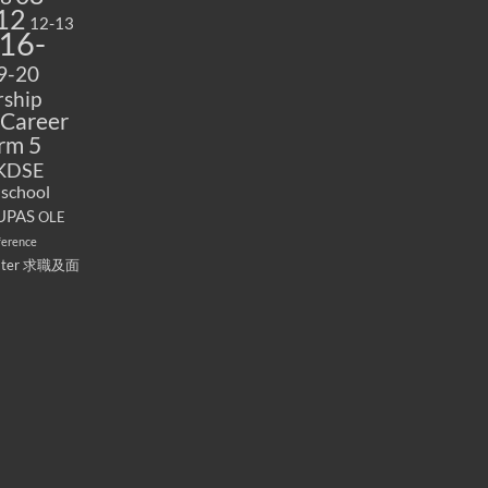
12
12-13
16-
9-20
ship
Career
rm 5
KDSE
 school
UPAS
OLE
ference
ater
求職及面