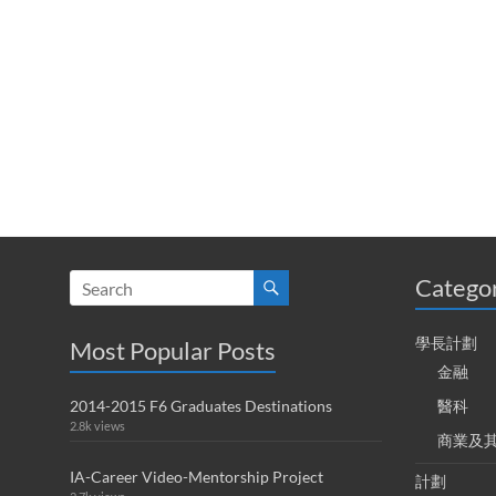
Catego
學長計劃
Most Popular Posts
金融
2014-2015 F6 Graduates Destinations
醫科
2.8k views
商業及
IA-Career Video-Mentorship Project
計劃