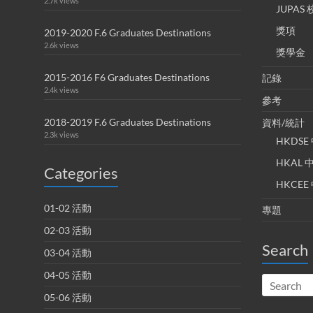
2.7k views
JUPA
獎項
2019-2020 F.6 Graduates Destinations
2.6k views
獎學金
2015-2016 F6 Graduates Destinations
記錄
2.4k views
參考
2018-2019 F.6 Graduates Destinations
資料/統計
2.3k views
HKDS
HKAL
Categories
HKCE
01-02 活動
專題
02-03 活動
Search
03-04 活動
04-05 活動
05-06 活動