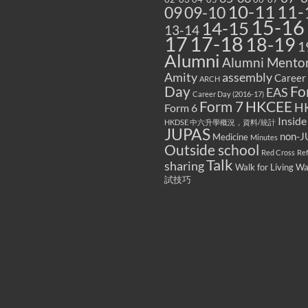
10-11
11-
09
09-10
15-16
14-15
13-14
17
17-18
18-19
1
Alumni
Alumni Mentor
Amity
assembly
Career
ARCH
Fo
Day
EAS
Career Day (2016-17)
Form 7
HKCEE
H
Form 6
Inside
HKDSE 中六升學概況，資料/統計
JUPAS
non-J
Medicine
Minutes
Outside school
Red Cross
Re
Talk
sharing
Walk for Living W
試技巧