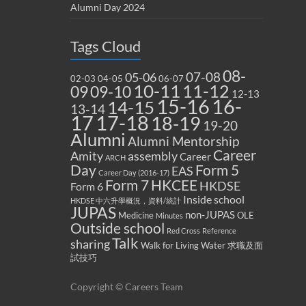
Alumni Day 2024
Tags Cloud
08-
07-08
05-06
02-03
04-05
06-07
10-11
11-12
09
09-10
12-13
15-16
16-
14-15
13-14
17
17-18
18-19
19-20
Alumni
Alumni Mentorship
Career
Amity
assembly
Career
ARCH
Form 5
Day
EAS
Career Day (2016-17)
Form 7
HKCEE
HKDSE
Form 6
Inside school
HKDSE 中六升學概況，資料/統計
JUPAS
non-JUPAS
Medicine
OLE
Minutes
Outside school
Red Cross
Reference
Talk
sharing
Walk for Living Water
求職及面
試技巧
Copyright © Careers Team