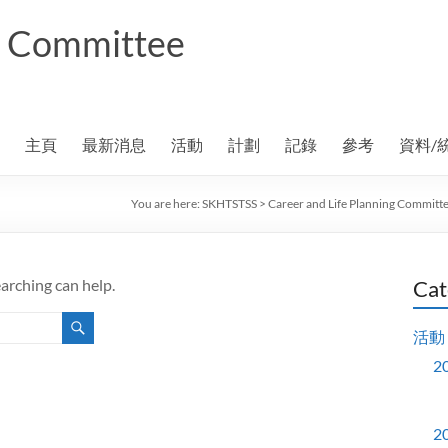
ng Committee
主頁
最新消息
活動
計劃
記錄
參考
資料/
You are here:
SKHTSTSS
>
Career and Life Planning Committ
earching can help.
Cat
活動
2
2