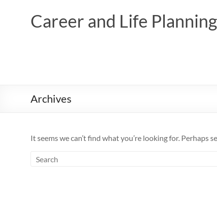
Skip
to
Career and Life Planni
content
Archives
It seems we can’t find what you’re looking for. Perhaps s