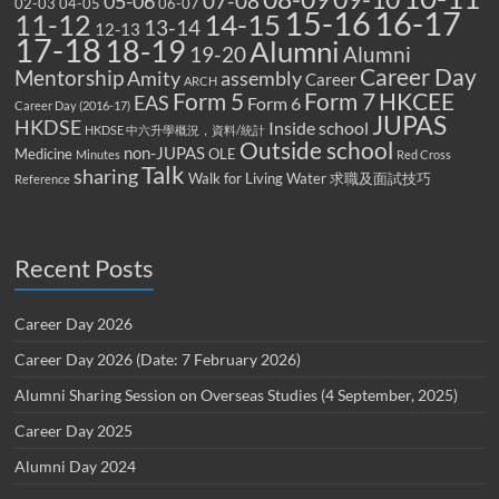
07-08
05-06
02-03
04-05
06-07
15-16
16-17
14-15
11-12
13-14
12-13
17-18
18-19
Alumni
19-20
Alumni
Career Day
Mentorship
Amity
assembly
Career
ARCH
Form 5
Form 7
HKCEE
EAS
Form 6
Career Day (2016-17)
JUPAS
HKDSE
Inside school
HKDSE 中六升學概況，資料/統計
Outside school
non-JUPAS
Medicine
OLE
Minutes
Red Cross
Talk
sharing
Walk for Living Water
求職及面試技巧
Reference
Recent Posts
Career Day 2026
Career Day 2026 (Date: 7 February 2026)
Alumni Sharing Session on Overseas Studies (4 September, 2025)
Career Day 2025
Alumni Day 2024