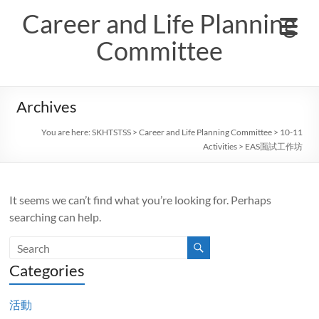
Skip
Career and Life Planning
to
content
Committee
Archives
You are here:
SKHTSTSS
>
Career and Life Planning Committee
>
10-11
Activities
>
EAS面試工作坊
It seems we can’t find what you’re looking for. Perhaps
searching can help.
Categories
活動