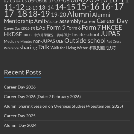
07-08
05-06
02-03
04-05
06-07
15-16
16-17
14-15
11-12
13-14
12-13
17-18
18-19
Alumni
19-20
Alumni
Career Day
Mentorship
Amity
assembly
Career
ARCH
Form 5
Form 7
HKCEE
EAS
Form 6
Career Day (2016-17)
JUPAS
HKDSE
Inside school
HKDSE 中六升學概況，資料/統計
Outside school
non-JUPAS
Medicine
OLE
Minutes
Red Cross
Talk
sharing
Walk for Living Water
求職及面試技巧
Reference
Recent Posts
Career Day 2026
Career Day 2026 (Date: 7 February 2026)
Alumni Sharing Session on Overseas Studies (4 September, 2025)
Career Day 2025
Alumni Day 2024