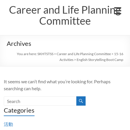
Skip
Career and Life Planning
to
content
Committee
Archives
You are here:
SKHTSTSS
>
Career and Life Planning Committee
>
15-16
Activities
>
English Storytelling Boot Camp
It seems we can’t find what you’re looking for. Perhaps
searching can help.
Categories
活動