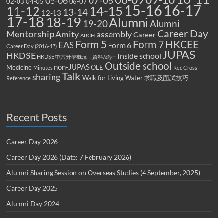
07-08
05-06
02-03
04-05
06-07
15-16
16-17
14-15
11-12
13-14
12-13
17-18
18-19
Alumni
19-20
Alumni
Career Day
Mentorship
Amity
assembly
Career
ARCH
Form 5
Form 7
HKCEE
EAS
Form 6
Career Day (2016-17)
JUPAS
HKDSE
Inside school
HKDSE 中六升學概況，資料/統計
Outside school
non-JUPAS
Medicine
OLE
Minutes
Red Cross
Talk
sharing
Walk for Living Water
求職及面試技巧
Reference
Recent Posts
Career Day 2026
Career Day 2026 (Date: 7 February 2026)
Alumni Sharing Session on Overseas Studies (4 September, 2025)
Career Day 2025
Alumni Day 2024