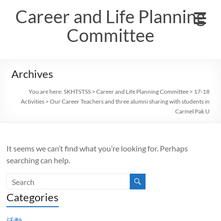
Skip
Career and Life Planning
to
content
Committee
Archives
You are here:
SKHTSTSS
>
Career and Life Planning Committee
>
17-18
Activities
>
Our Career Teachers and three alumni sharing with students in
Carmel Pak U
It seems we can’t find what you’re looking for. Perhaps
searching can help.
Categories
活動