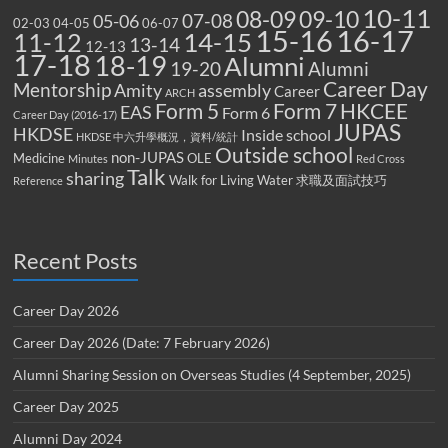
10-11
08-09
09-10
07-08
05-06
02-03
04-05
06-07
15-16
16-17
14-15
11-12
13-14
12-13
17-18
18-19
Alumni
19-20
Alumni
Career Day
Mentorship
Amity
assembly
Career
ARCH
Form 5
Form 7
HKCEE
EAS
Form 6
Career Day (2016-17)
JUPAS
HKDSE
Inside school
HKDSE 中六升學概況，資料/統計
Outside school
non-JUPAS
Medicine
OLE
Minutes
Red Cross
Talk
sharing
Walk for Living Water
求職及面試技巧
Reference
Recent Posts
Career Day 2026
Career Day 2026 (Date: 7 February 2026)
Alumni Sharing Session on Overseas Studies (4 September, 2025)
Career Day 2025
Alumni Day 2024