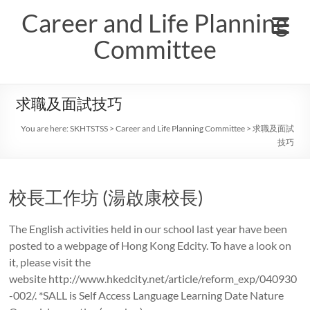
Skip
Career and Life Planning
to
content
Committee
求職及面試技巧
You are here:
SKHTSTSS
>
Career and Life Planning Committee
>
求職及面試
技巧
校長工作坊 (湯啟康校長)
The English activities held in our school last year have been
posted to a webpage of Hong Kong Edcity. To have a look on
it, please visit the
website http://www.hkedcity.net/article/reform_exp/040930
-002/. *SALL is Self Access Language Learning Date Nature