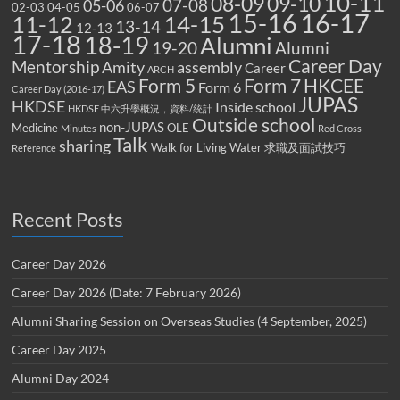
10-11
08-09
09-10
07-08
05-06
02-03
04-05
06-07
15-16
16-17
14-15
11-12
13-14
12-13
17-18
18-19
Alumni
19-20
Alumni
Career Day
Mentorship
Amity
assembly
Career
ARCH
Form 5
Form 7
HKCEE
EAS
Form 6
Career Day (2016-17)
JUPAS
HKDSE
Inside school
HKDSE 中六升學概況，資料/統計
Outside school
non-JUPAS
Medicine
OLE
Minutes
Red Cross
Talk
sharing
Walk for Living Water
求職及面試技巧
Reference
Recent Posts
Career Day 2026
Career Day 2026 (Date: 7 February 2026)
Alumni Sharing Session on Overseas Studies (4 September, 2025)
Career Day 2025
Alumni Day 2024