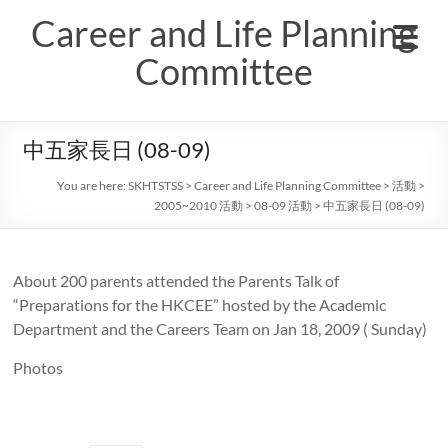
Skip
Career and Life Planning
to
content
Committee
中五家長日 (08-09)
You are here:
SKHTSTSS
>
Career and Life Planning Committee
>
活動
>
2005~2010 活動
>
08-09 活動
>
中五家長日 (08-09)
About 200 parents attended the Parents Talk of
“Preparations for the HKCEE” hosted by the Academic
Department and the Careers Team on Jan 18, 2009 ( Sunday)
Photos