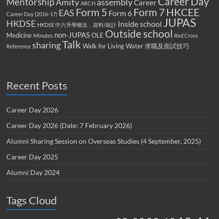
Career Day
Mentorship
Amity
assembly
Career
ARCH
Form 5
Form 7
HKCEE
EAS
Form 6
Career Day (2016-17)
JUPAS
HKDSE
Inside school
HKDSE 中六升學概況，資料/統計
Outside school
non-JUPAS
Medicine
OLE
Minutes
Red Cross
Talk
sharing
Walk for Living Water
求職及面試技巧
Reference
Recent Posts
Career Day 2026
Career Day 2026 (Date: 7 February 2026)
Alumni Sharing Session on Overseas Studies (4 September, 2025)
Career Day 2025
Alumni Day 2024
Tags Cloud