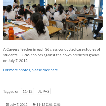
A Careers Teacher in each S6 class conducted case studies of
students’ JUPAS choices against their own predicted grades
on July 7, 2012.
For more photos, please click here.
Tagged on:
11-12
JUPAS
July 7, 2012
11-12 活動
,
活動