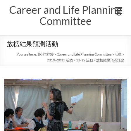
Skip
Career and Life Planning
to
content
Committee
放榜結果預測活動
You are here:
SKHTSTSS
>
Career and Life Planning Committee
>
活動
>
2010~2015 活動
>
11-12 活動
>
放榜結果預測活動