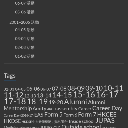
06-07 活動
05-06 活動
2001~2005 活動
04-05 活動
03-04 活動
02-03 活動
01-02 活動
Tags
10-11
08-09
09-10
07-08
05-06
02-03
04-05
06-07
15-16
16-17
14-15
11-12
13-14
12-13
17-18
18-19
Alumni
19-20
Alumni
Career Day
Mentorship
Amity
assembly
Career
ARCH
Form 5
Form 7
HKCEE
EAS
Form 6
Career Day (2016-17)
JUPAS
HKDSE
Inside school
HKDSE 中六升學概況，資料/統計
Outside school
non-JUPAS
Medicine
OLE
Minutes
Red Cross