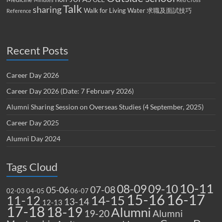
Talk
sharing
Walk for Living Water
求職及面試技巧
Reference
Recent Posts
Career Day 2026
Career Day 2026 (Date: 7 February 2026)
Alumni Sharing Session on Overseas Studies (4 September, 2025)
Career Day 2025
Alumni Day 2024
Tags Cloud
10-11
08-09
09-10
07-08
05-06
02-03
04-05
06-07
15-16
16-17
14-15
11-12
13-14
12-13
17-18
18-19
Alumni
19-20
Alumni