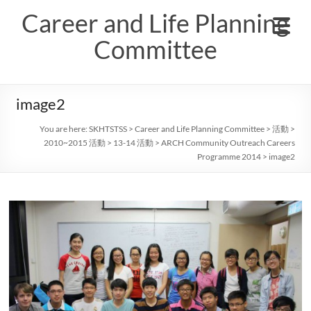
Skip
Career and Life Planning
to
content
Committee
image2
You are here:
SKHTSTSS
>
Career and Life Planning Committee
>
活動
>
2010~2015 活動
>
13-14 活動
>
ARCH Community Outreach Careers
Programme 2014
>
image2