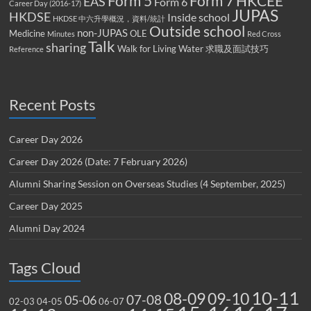
Form 5
Form 7
HKCEE
EAS
Form 6
Career Day (2016-17)
JUPAS
HKDSE
Inside school
HKDSE 中六升學概況，資料/統計
Outside school
non-JUPAS
Medicine
OLE
Minutes
Red Cross
Talk
sharing
Walk for Living Water
求職及面試技巧
Reference
Recent Posts
Career Day 2026
Career Day 2026 (Date: 7 February 2026)
Alumni Sharing Session on Overseas Studies (4 September, 2025)
Career Day 2025
Alumni Day 2024
Tags Cloud
10-11
08-09
09-10
07-08
05-06
02-03
04-05
06-07