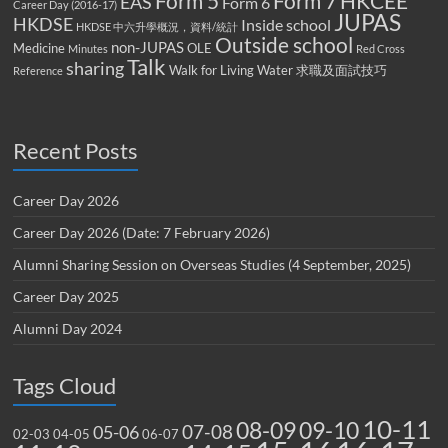
Form 5
Form 7
HKCEE
EAS
Form 6
Career Day (2016-17)
JUPAS
HKDSE
Inside school
HKDSE 中六升學概況，資料/統計
Outside school
non-JUPAS
Medicine
OLE
Minutes
Red Cross
Talk
sharing
Walk for Living Water
求職及面試技巧
Reference
Recent Posts
Career Day 2026
Career Day 2026 (Date: 7 February 2026)
Alumni Sharing Session on Overseas Studies (4 September, 2025)
Career Day 2025
Alumni Day 2024
Tags Cloud
10-11
08-09
09-10
07-08
05-06
02-03
04-05
06-07