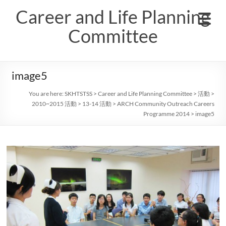
Skip
Career and Life Planning
to
content
Committee
image5
You are here:
SKHTSTSS
>
Career and Life Planning Committee
>
活動
>
2010~2015 活動
>
13-14 活動
>
ARCH Community Outreach Careers
Programme 2014
>
image5