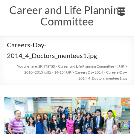
Skip
Career and Life Planning
to
content
Committee
Careers-Day-
2014_4_Doctors_mentees1.jpg
You are here:
SKHTSTSS
>
Career and Life Planning Committee
>
活動
>
2010~2015 活動
>
14-15 活動
>
Careers Day 2014
>
Careers-Day-
2014_4_Doctors_mentees1.jpg