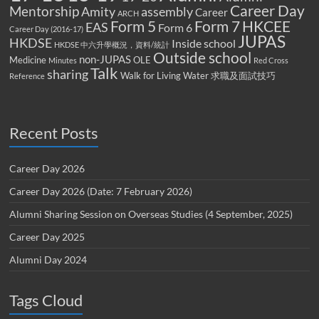
Career Day
Mentorship
Amity
assembly
Career
ARCH
Form 5
Form 7
HKCEE
EAS
Form 6
Career Day (2016-17)
JUPAS
HKDSE
Inside school
HKDSE 中六升學概況，資料/統計
Outside school
non-JUPAS
Medicine
OLE
Minutes
Red Cross
Talk
sharing
Walk for Living Water
求職及面試技巧
Reference
Recent Posts
Career Day 2026
Career Day 2026 (Date: 7 February 2026)
Alumni Sharing Session on Overseas Studies (4 September, 2025)
Career Day 2025
Alumni Day 2024
Tags Cloud