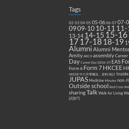
Tags
07-
05-06
02-03
04-05
06-07
10-11
11-
09
09-10
15-16
14-15
13-14
17
17-18
18-19
1
Alumni
Alumni Mentor
Amity
assembly
Career
ARCH
Fo
Day
EAS
Career Day (2016-17)
Form 7
HKCEE
H
Form 6
Inside
HKDSE 中六升學概況，資料/統計
JUPAS
non-J
Medicine
Minutes
Outside school
Red Cross
Re
Talk
sharing
Walk for Living W
試技巧