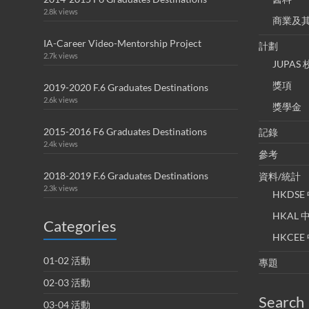
2.8k views
商業及
IA-Career Video-Mentorship Project
計劃
2.7k views
JUPA
獎項
2019-2020 F.6 Graduates Destinations
2.6k views
獎學金
2015-2016 F6 Graduates Destinations
記錄
2.4k views
參考
2018-2019 F.6 Graduates Destinations
資料/統計
2.3k views
HKDS
HKAL
Categories
HKCE
01-02 活動
專題
02-03 活動
Search
03-04 活動