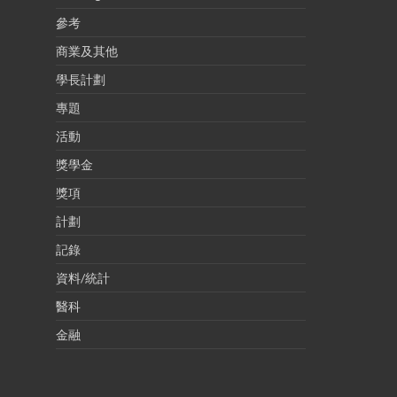
參考
商業及其他
學長計劃
專題
活動
獎學金
獎項
計劃
記錄
資料/統計
醫科
金融