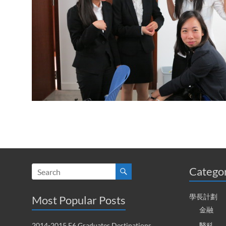
Catego
學長計劃
Most Popular Posts
金融
2014-2015 F6 Graduates Destinations
醫科