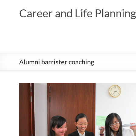
Skip
to
Career and Life Planni
content
Alumni barrister coaching