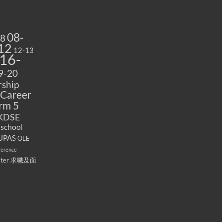
08-
08
12
12-13
16-
9-20
ship
Career
rm 5
KDSE
 school
UPAS
OLE
ference
ater
求職及面