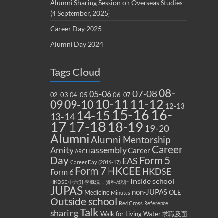
Alumni Sharing Session on Overseas Studies
(4 September, 2025)
Career Day 2025
Alumni Day 2024
Tags Cloud
08-
07-08
05-06
02-03
04-05
06-07
10-11
11-12
09
09-10
12-13
15-16
16-
14-15
13-14
17
17-18
18-19
19-20
Alumni
Alumni Mentorship
Career
Amity
assembly
Career
ARCH
Form 5
Day
EAS
Career Day (2016-17)
Form 7
HKCEE
HKDSE
Form 6
Inside school
HKDSE 中六升學概況，資料/統計
JUPAS
non-JUPAS
Medicine
OLE
Minutes
Outside school
Red Cross
Reference
Talk
sharing
Walk for Living Water
求職及面