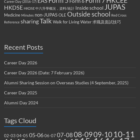
Form 5
Form 7
HKCEE
EAS
Form 6
Career Day (2016-17)
JUPAS
HKDSE
Inside school
HKDSE 中六升學概況，資料/統計
Outside school
non-JUPAS
Medicine
OLE
Minutes
Red Cross
Talk
sharing
Walk for Living Water
求職及面試技巧
Reference
Recent Posts
Career Day 2026
Career Day 2026 (Date: 7 February 2026)
Alumni Sharing Session on Overseas Studies (4 September, 2025)
Career Day 2025
Alumni Day 2024
Tags Cloud
10-11
08-09
09-10
07-08
05-06
02-03
04-05
06-07