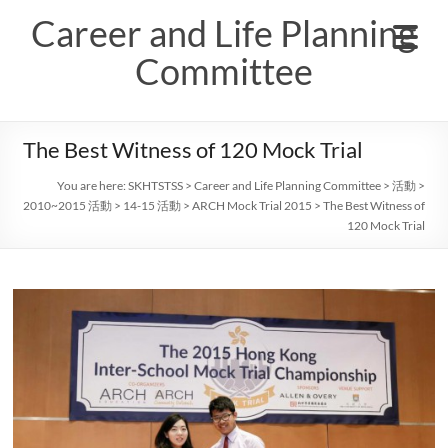
Skip
Career and Life Planning
to
content
Committee
The Best Witness of 120 Mock Trial
You are here:
SKHTSTSS
>
Career and Life Planning Committee
>
活動
>
2010~2015 活動
>
14-15 活動
>
ARCH Mock Trial 2015
>
The Best Witness of
120 Mock Trial