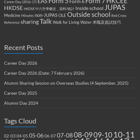
Form 5
Form 7
HKCEE
EAS
Form 6
Career Day (2016-17)
JUPAS
HKDSE
Inside school
HKDSE 中六升學概況，資料/統計
Outside school
non-JUPAS
Medicine
OLE
Minutes
Red Cross
Talk
sharing
Walk for Living Water
求職及面試技巧
Reference
Recent Posts
Career Day 2026
Career Day 2026 (Date: 7 February 2026)
Alumni Sharing Session on Overseas Studies (4 September, 2025)
Career Day 2025
Alumni Day 2024
Tags Cloud
10-11
08-09
09-10
07-08
05-06
02-03
04-05
06-07