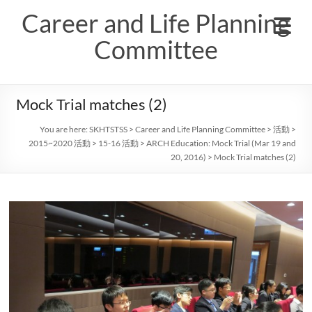
Skip
Career and Life Planning
to
content
Committee
Mock Trial matches (2)
You are here:
SKHTSTSS
>
Career and Life Planning Committee
>
活動
>
2015~2020 活動
>
15-16 活動
>
ARCH Education: Mock Trial (Mar 19 and
20, 2016)
>
Mock Trial matches (2)