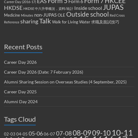
Form 5
Form 7
HKCEE
EAS
Form 6
Career Day (2016-17)
JUPAS
HKDSE
Inside school
HKDSE 中六升學概況，資料/統計
Outside school
non-JUPAS
Medicine
OLE
Minutes
Red Cross
Talk
sharing
Walk for Living Water
求職及面試技巧
Reference
Recent Posts
Career Day 2026
Career Day 2026 (Date: 7 February 2026)
Alumni Sharing Session on Overseas Studies (4 September, 2025)
Career Day 2025
Alumni Day 2024
Tags Cloud
10-11
08-09
09-10
07-08
05-06
02-03
04-05
06-07