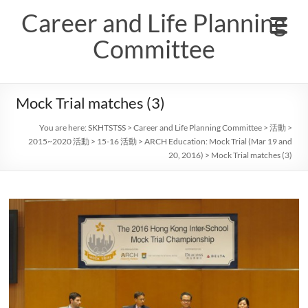
Skip
Career and Life Planning
to
content
Committee
Mock Trial matches (3)
You are here:
SKHTSTSS
>
Career and Life Planning Committee
>
活動
>
2015~2020 活動
>
15-16 活動
>
ARCH Education: Mock Trial (Mar 19 and
20, 2016)
>
Mock Trial matches (3)