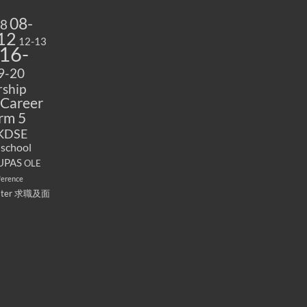
08-
08
12
12-13
16-
9-20
ship
Career
rm 5
KDSE
 school
UPAS
OLE
ference
ater
求職及面