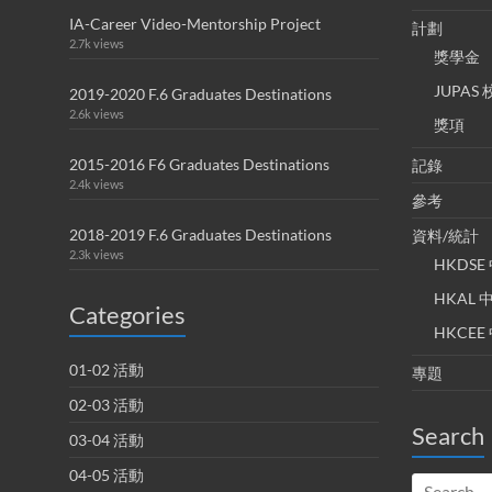
IA-Career Video-Mentorship Project
計劃
2.7k views
獎學金
JUPA
2019-2020 F.6 Graduates Destinations
2.6k views
獎項
2015-2016 F6 Graduates Destinations
記錄
2.4k views
參考
2018-2019 F.6 Graduates Destinations
資料/統計
2.3k views
HKDS
HKAL
Categories
HKCE
01-02 活動
專題
02-03 活動
Search
03-04 活動
04-05 活動