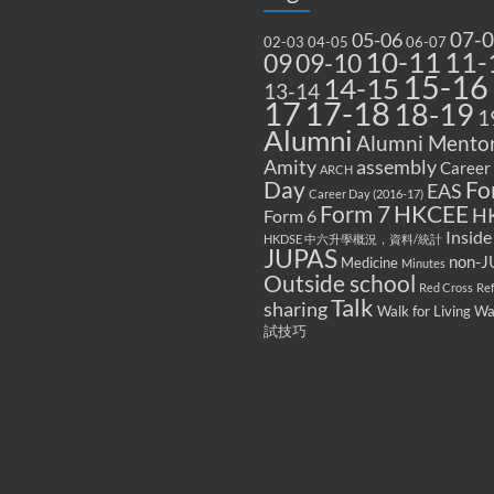
07-
05-06
02-03
04-05
06-07
10-11
11-
09
09-10
15-16
14-15
13-14
17
17-18
18-19
1
Alumni
Alumni Mentor
Amity
assembly
Career
ARCH
Fo
Day
EAS
Career Day (2016-17)
Form 7
HKCEE
H
Form 6
Inside
HKDSE 中六升學概況，資料/統計
JUPAS
non-J
Medicine
Minutes
Outside school
Red Cross
Re
Talk
sharing
Walk for Living W
試技巧