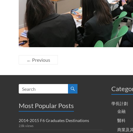
← Previous
Catego
學長計劃
Most Popular Posts
金融
2014-2015 F6 Graduates Destinations
醫科
2.8k views
商業及