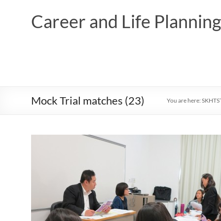
Skip
to
Career and Life Planni
content
Mock Trial matches (23)
You are here:
SKHTS