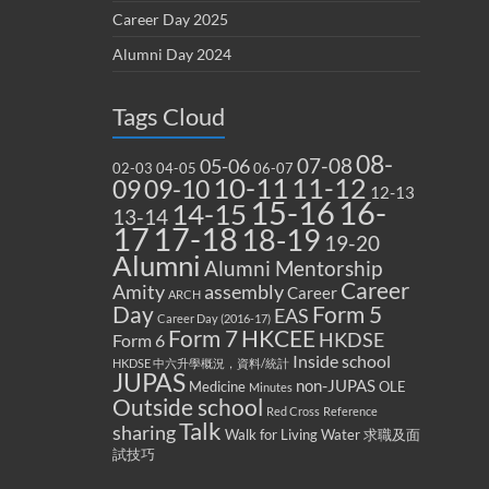
Career Day 2025
Alumni Day 2024
Tags Cloud
08-
07-08
05-06
02-03
04-05
06-07
10-11
11-12
09
09-10
12-13
15-16
16-
14-15
13-14
17
17-18
18-19
19-20
Alumni
Alumni Mentorship
Career
Amity
assembly
Career
ARCH
Form 5
Day
EAS
Career Day (2016-17)
Form 7
HKCEE
HKDSE
Form 6
Inside school
HKDSE 中六升學概況，資料/統計
JUPAS
non-JUPAS
Medicine
OLE
Minutes
Outside school
Red Cross
Reference
Talk
sharing
Walk for Living Water
求職及面
試技巧