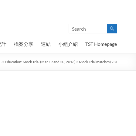
統計
檔案分享
連結
小組介紹
TST Homepage
H Education: Mock Trial (Mar 19 and 20, 2016)
>
Mock Trial matches (23)