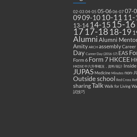
07-
05-06
02-03
04-05
06-07
10-11
11-
09
09-10
15-16
14-15
13-14
17
17-18
18-19
1
Alumni
Alumni Mentor
Amity
assembly
Career
ARCH
Fo
Day
EAS
Career Day (2016-17)
Form 7
HKCEE
H
Form 6
Inside
HKDSE 中六升學概況，資料/統計
JUPAS
non-J
Medicine
Minutes
Outside school
Red Cross
Re
Talk
sharing
Walk for Living W
試技巧