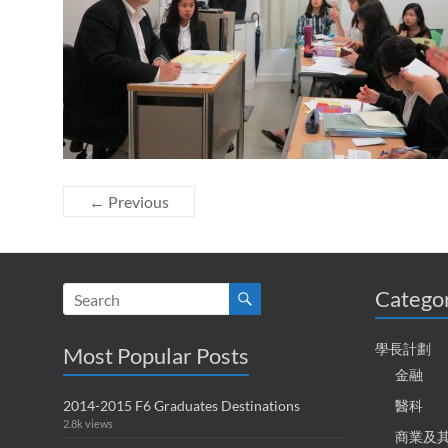
← Previous
Catego
學長計劃
Most Popular Posts
金融
2014-2015 F6 Graduates Destinations
醫科
2.8k views
商業及