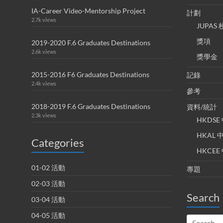
IA-Career Video-Mentorship Project
計劃
2.7k views
JUPA
獎項
2019-2020 F.6 Graduates Destinations
2.6k views
獎學金
2015-2016 F6 Graduates Destinations
記錄
2.4k views
參考
2018-2019 F.6 Graduates Destinations
資料/統計
2.3k views
HKDS
HKAL
Categories
HKCE
01-02 活動
專題
02-03 活動
Search
03-04 活動
04-05 活動