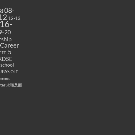
08-
08
12
12-13
16-
9-20
ship
Career
rm 5
KDSE
 school
UPAS
OLE
ference
ater
求職及面