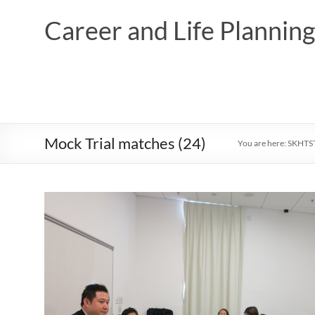
Skip
to
Career and Life Planni
content
Mock Trial matches (24)
You are here:
SKHTS