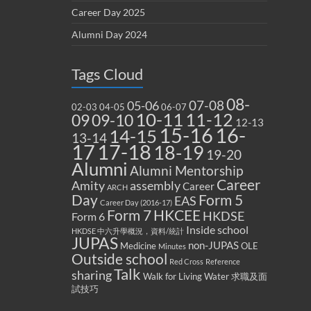
Career Day 2025
Alumni Day 2024
Tags Cloud
08-
07-08
05-06
02-03
04-05
06-07
10-11
11-12
09
09-10
12-13
15-16
16-
14-15
13-14
17
17-18
18-19
19-20
Alumni
Alumni Mentorship
Career
Amity
assembly
Career
ARCH
Form 5
Day
EAS
Career Day (2016-17)
Form 7
HKCEE
HKDSE
Form 6
Inside school
HKDSE 中六升學概況，資料/統計
JUPAS
non-JUPAS
Medicine
OLE
Minutes
Outside school
Red Cross
Reference
Talk
sharing
Walk for Living Water
求職及面
試技巧