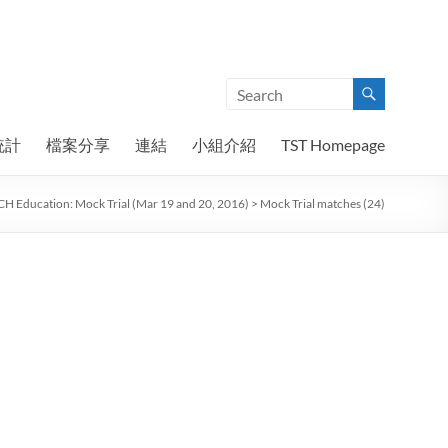
統計
檔案分享
連結
小組介紹
TST Homepage
H Education: Mock Trial (Mar 19 and 20, 2016)
>
Mock Trial matches (24)