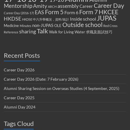
Career Day
Mentorship
Amity
assembly
Career
ARCH
Form 5
Form 7
HKCEE
EAS
Form 6
Career Day (2016-17)
JUPAS
HKDSE
Inside school
HKDSE 中六升學概況，資料/統計
Outside school
non-JUPAS
Medicine
OLE
Minutes
Red Cross
Talk
sharing
Walk for Living Water
求職及面試技巧
Reference
Recent Posts
Career Day 2026
Career Day 2026 (Date: 7 February 2026)
Alumni Sharing Session on Overseas Studies (4 September, 2025)
Career Day 2025
Alumni Day 2024
Tags Cloud