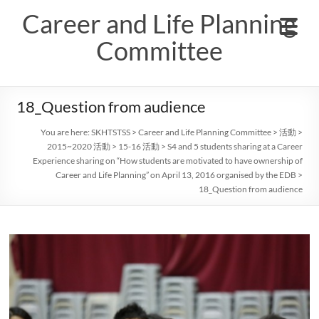
Skip
Career and Life Planning
to
content
Committee
18_Question from audience
You are here:
SKHTSTSS
>
Career and Life Planning Committee
>
活動
>
2015~2020 活動
>
15-16 活動
>
S4 and 5 students sharing at a Career
Experience sharing on “How students are motivated to have ownership of
Career and Life Planning” on April 13, 2016 organised by the EDB
>
18_Question from audience