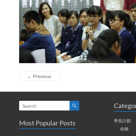
← Previous
Catego
學長計劃
Most Popular Posts
金融