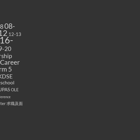
08-
08
12
12-13
16-
9-20
ship
Career
rm 5
KDSE
 school
UPAS
OLE
ference
ater
求職及面