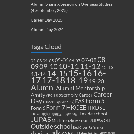
Alumni Sharing Session on Overseas Studies
(4 September, 2025)
Career Day 2025
Alumni Day 2024
Tags Cloud
08-
07-08
05-06
02-03
04-05
06-07
10-11
11-12
09
09-10
12-13
15-16
16-
14-15
13-14
17
17-18
18-19
19-20
Alumni
Alumni Mentorship
Career
Amity
assembly
Career
ARCH
Form 5
Day
EAS
Career Day (2016-17)
Form 7
HKCEE
HKDSE
Form 6
Inside school
HKDSE 中六升學概況，資料/統計
JUPAS
non-JUPAS
Medicine
OLE
Minutes
Outside school
Red Cross
Reference
Talk
sharing
Walk for Living Water
求職及面