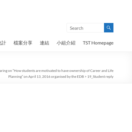
統計
檔案分享
連結
小組介紹
TST Homepage
haring on “How students are motivated to have ownership of Career and Life
Planning” on April 13, 2016 organised by the EDB
>
19_Student reply