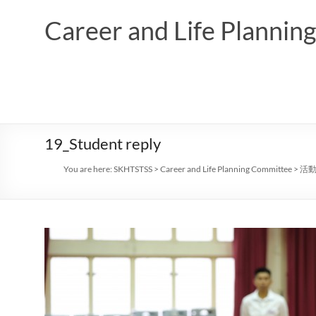
Skip
to
Career and Life Planni
content
19_Student reply
You are here:
SKHTSTSS
>
Career and Life Planning Committee
>
活