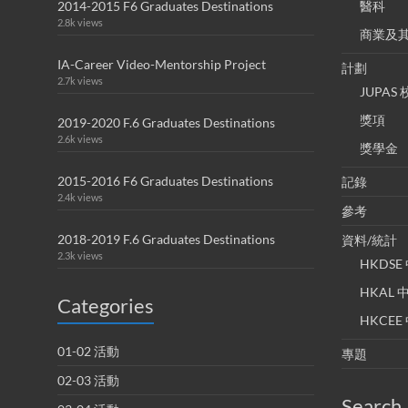
2014-2015 F6 Graduates Destinations
醫科
2.8k views
商業及
IA-Career Video-Mentorship Project
計劃
2.7k views
JUPA
獎項
2019-2020 F.6 Graduates Destinations
2.6k views
獎學金
2015-2016 F6 Graduates Destinations
記錄
2.4k views
參考
2018-2019 F.6 Graduates Destinations
資料/統計
2.3k views
HKDS
HKAL
Categories
HKCE
01-02 活動
專題
02-03 活動
Search