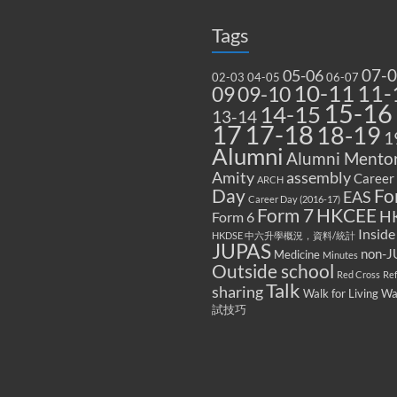
Tags
07-
05-06
02-03
04-05
06-07
10-11
11-
09
09-10
15-16
14-15
13-14
17
17-18
18-19
1
Alumni
Alumni Mentor
Amity
assembly
Career
ARCH
Fo
Day
EAS
Career Day (2016-17)
Form 7
HKCEE
H
Form 6
Inside
HKDSE 中六升學概況，資料/統計
JUPAS
non-J
Medicine
Minutes
Outside school
Red Cross
Re
Talk
sharing
Walk for Living W
試技巧