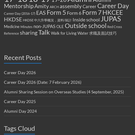
Career Day
Mentorship
Amity
assembly
Career
ARCH
Form 5
Form 7
HKCEE
EAS
Form 6
Career Day (2016-17)
JUPAS
HKDSE
Inside school
HKDSE 中六升學概況，資料/統計
Outside school
non-JUPAS
Medicine
OLE
Minutes
Red Cross
Talk
sharing
Walk for Living Water
求職及面試技巧
Reference
Recent Posts
Career Day 2026
Career Day 2026 (Date: 7 February 2026)
Alumni Sharing Session on Overseas Studies (4 September, 2025)
Career Day 2025
Alumni Day 2024
Tags Cloud