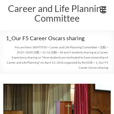
Skip
Career and Life Planning
to
content
Committee
1_Our F5 Career Oscars sharing
You are here:
SKHTSTSS
>
Career and Life Planning Committee
>
活動
>
2015~2020 活動
>
15-16 活動
>
S4 and 5 students sharing at a Career
Experience sharing on “How students are motivated to have ownership of
Career and Life Planning” on April 13, 2016 organised by the EDB
>
1_Our F5
Career Oscars sharing